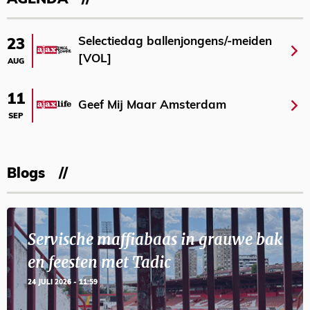
AGENDA
Selectiedag ballenjongens/-meiden
23
[VOL]
AUG
11
Geef Mij Maar Amsterdam
SEP
Blogs
Servische maffiabaas in grauwe bak
en feesten met Tadic
24 JULI 2026 - 11:59