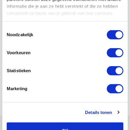
dat we ook in de zomermaanden weer live naar Ajax
informatie die je aan ze hebt verstrekt of die ze hebben
kunnen kijken!
verzameld op basis van je gebruik van hun services.
AANBEVOLEN
Toestemmingsselectie
FC Den Bosch als opponent
Noodzakelijk
toegevoegd aan lijstje
oefenduels Ajax
Voorkeuren
Jordy Haak
Bekijk alle berichten van Jordy Haak
Statistieken
Marketing
Net binnen //
Details tonen
Drie dingen die je moet weten over PEC