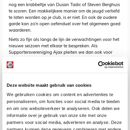
nog een krabbeltje van Dusan Tadic of Steven Berghuis
te scoren. Een makkelijkere manier om de jeugd verliefd
te laten worden op je club, is er niet. En ook de oudere
garde kan zo’n open oefenduel over het algemeen goed
waarderen.
Niets zo fijn als langs de lijn de verwachtingen voor het
nieuwe seizoen met elkaar te bespreken. Als
Supportersvereniging Ajax pleiten we dan ook voor
zoveel mogelijk open oefenduels in Nederland. Het liefst
met een onderonsje tegen een stadsgenoot in het
programma opgenomen. Helaas mag het dit jaar niet zo
zijn.
Deze website maakt gebruik van cookies
Wat nu rest? De televisie afstemmen op Ziggo Sport,
dat alle oefenduels live uitzendt. Wellicht is het een idee
We gebruiken cookies om content en advertenties te
vlak voor die tijd in de tuin even het gras te maaien en
personaliseren, om functies voor social media te bieden
de barbecue aan te steken. Misschien helpt het de
en om ons websiteverkeer te analyseren. Ook delen we
Ajaxkriebels wat verder aan te wakkeren.
informatie over je gebruik van onze site met onze
partners voor social media, adverteren en analyse. Deze
Wat mij betreft keert het echte pezen in de provincie
snel terug. Hup gemeenten in Nederland. Zorg ervoor
partners kunnen deze gegevens combineren met andere