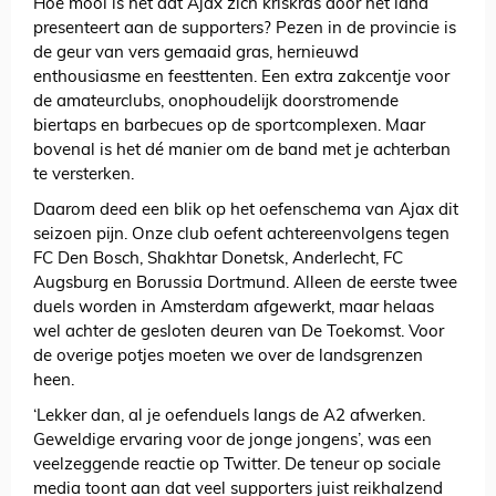
Hoe mooi is het dat Ajax zich kriskras door het land
presenteert aan de supporters? Pezen in de provincie is
de geur van vers gemaaid gras, hernieuwd
enthousiasme en feesttenten. Een extra zakcentje voor
de amateurclubs, onophoudelijk doorstromende
biertaps en barbecues op de sportcomplexen. Maar
bovenal is het dé manier om de band met je achterban
te versterken.
Daarom deed een blik op het oefenschema van Ajax dit
seizoen pijn. Onze club oefent achtereenvolgens tegen
FC Den Bosch, Shakhtar Donetsk, Anderlecht, FC
Augsburg en Borussia Dortmund. Alleen de eerste twee
duels worden in Amsterdam afgewerkt, maar helaas
wel achter de gesloten deuren van De Toekomst. Voor
de overige potjes moeten we over de landsgrenzen
heen.
‘Lekker dan, al je oefenduels langs de A2 afwerken.
Geweldige ervaring voor de jonge jongens’, was een
veelzeggende reactie op Twitter. De teneur op sociale
media toont aan dat veel supporters juist reikhalzend