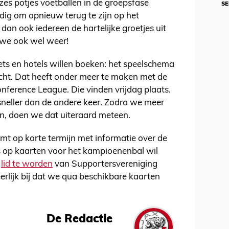
es potjes voetballen in de groepsfase
SE
ldig om opnieuw terug te zijn op het
an ook iedereen de hartelijke groetjes uit
 we ook wel weer!
kets en hotels willen boeken: het speelschema
acht. Dat heeft onder meer te maken met de
nference League. Die vinden vrijdag plaats.
neller dan de andere keer. Zodra we meer
en, doen we dat uiteraard meteen.
omt op korte termijn met informatie over de
s op kaarten voor het kampioenenbal wil
m
lid te worden
van Supportersvereniging
erlijk bij dat we qua beschikbare kaarten
De Redactie