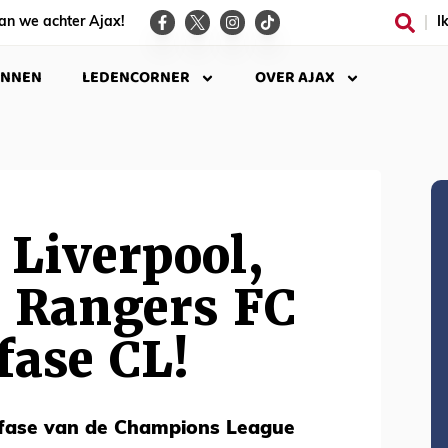
an we achter Ajax!
I
INNEN
LEDENCORNER
OVER AJAX
t Liverpool,
n Rangers FC
fase CL!
sfase van de Champions League