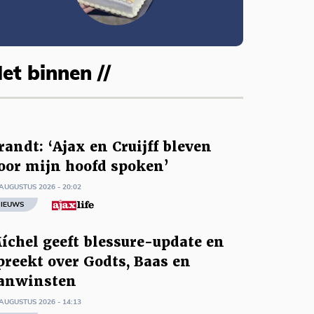
et binnen //
randt: ‘Ajax en Cruijff bleven
oor mijn hoofd spoken’
AUGUSTUS 2026 - 20:02
IEUWS
íchel geeft blessure-update en
preekt over Godts, Baas en
anwinsten
AUGUSTUS 2026 - 14:13