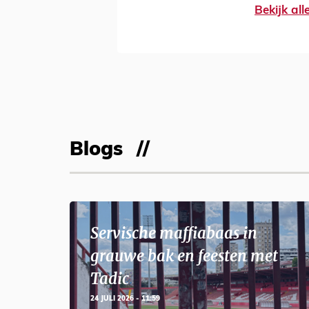
Bekijk al
Blogs
Servische maffiabaas in
grauwe bak en feesten met
Tadic
24 JULI 2026 - 11:59