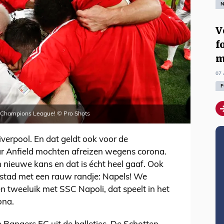
N
V
f
m
07 
F
de Champions League! © Pro Shots
verpool. En dat geldt ook voor de
ar Anfield mochten afreizen wegens corona.
n nieuwe kans en dat is écht heel gaaf. Ook
stad met een rauw randje: Napels! We
 tweeluik met SSC Napoli, dat speelt in het
ona.