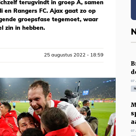
ichzelf terugvindt in groep A, samen
i en Rangers FC. Ajax gaat zo op
agende groepsfase tegemoet, waar
el zin in hebben.
N
25 augustus 2022 - 18:59
B
d
07 
N
M
s
a
07 