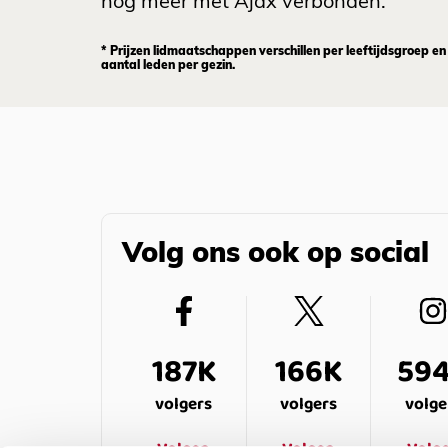
nog meer met Ajax verbonden.
* Prijzen lidmaatschappen verschillen per leeftijdsgroep en
aantal leden per gezin.
Volg ons ook op social
187K
166K
59
volgers
volgers
volge