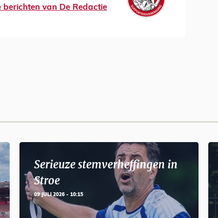
le berichten van De Redactie
Serieuze stemverheffingen in
Stroe
09 JULI 2026 - 10:15