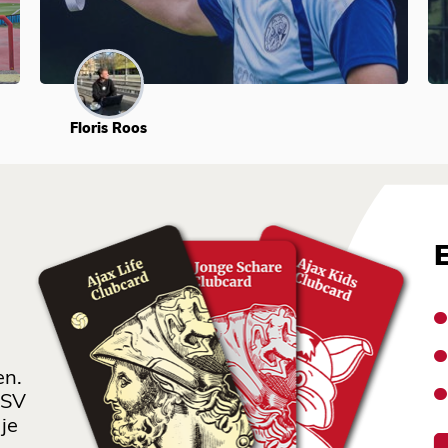
Floris Roos
en.
 SV
je