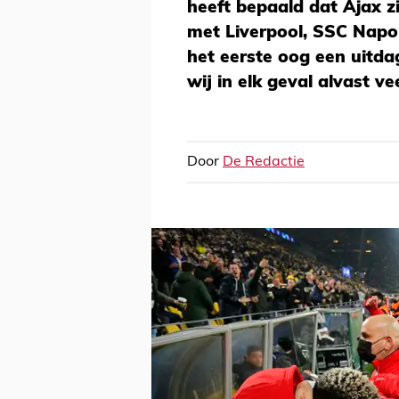
heeft bepaald dat Ajax z
met Liverpool, SSC Napol
het eerste oog een uitd
wij in elk geval alvast ve
Door
De Redactie