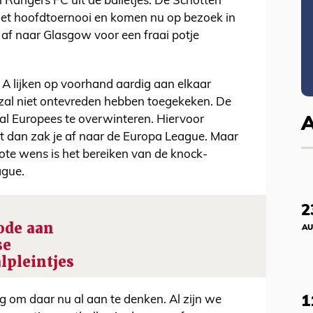
Rangers FC uit de balletjes. De Schotten
et hoofdtoernooi en komen nu op bezoek in
af naar Glasgow voor een fraai potje
 A lijken op voorhand aardig aan elkaar
zal niet ontevreden hebben toegekeken. De
geval Europees te overwinteren. Hiervoor
t dan zak je af naar de Europa League. Maar
rote wens is het bereiken van de knock-
ague.
2
ode aan
AU
se
lpleintjes
1
eg om daar nu al aan te denken. Al zijn we