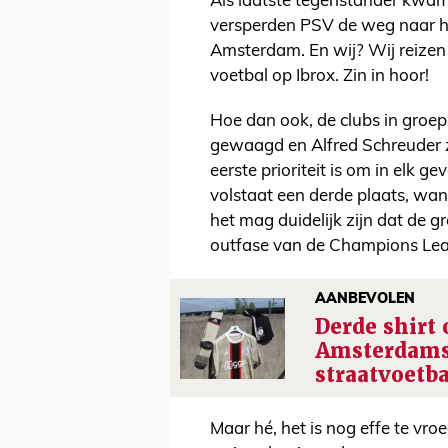
Als laatste tegenstander kwam 
versperden PSV de weg naar h
Amsterdam. En wij? Wij reizen 
voetbal op Ibrox. Zin in hoor!
Hoe dan ook, de clubs in groep
gewaagd en Alfred Schreuder 
eerste prioriteit is om in elk 
volstaat een derde plaats, wan
het mag duidelijk zijn dat de g
outfase van de Champions Le
AANBEVOLEN
Derde shirt 
Amsterdam
straatvoetba
Maar hé, het is nog effe te vro