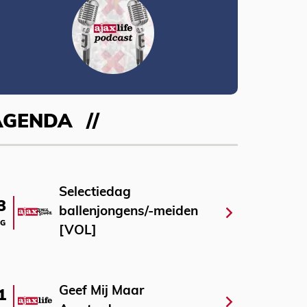
AGENDA
Selectiedag
3
ballenjongens/-meiden
G
[VOL]
Geef Mij Maar
1