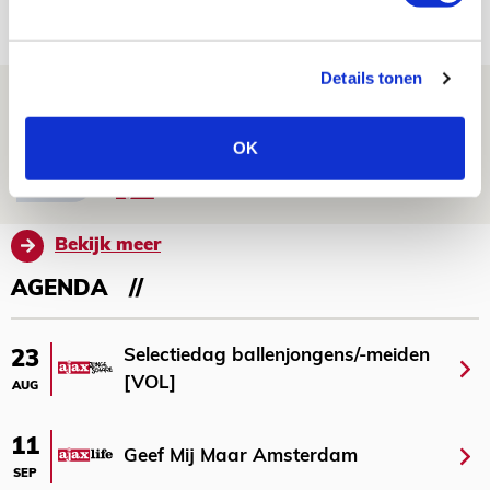
09 AUGUSTUS 2026 - 18:14
NIEUWS
Details tonen
Míchel: ‘Mentaliteit werd beter nadat
ik wissels erin bracht’
OK
09 AUGUSTUS 2026 - 18:14
NIEUWS
Bekijk meer
AGENDA
Selectiedag ballenjongens/-meiden
23
[VOL]
AUG
11
Geef Mij Maar Amsterdam
SEP