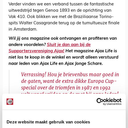
Verder vinden we een verband tussen de fantastische
uitwedstrijd tegen Genoa 1893 en de oprichting van
Vak 410. Ook blikken we met de Braziliaanse Torino-
spits Walter Casagrande terug op de tumultueuze finale
in Amsterdam.
Wil jij ons magazine ook ontvangen en profiteren van
andere voordelen?
Sluit je dan aan bij de
Supportersvereniging Ajax!
Het magazine Ajax Life is
niet los te koop in de winkel en wordt alleen verstuurd
naar leden van Ajax Life en Ajax Jonge Schare.
Verrassing! Hou je brievenbus maar goed in
de gaten, want de extra dikke Europa Cup-
special over de triomfen in 1987 en 1992
valt vanaf vrijdag op de mat bij onze leden!
#ajax
pic.twitter.com/e3XnRvuwty
— Ajax Life (@ajaxlife)
May 12, 2022
Deze website maakt gebruik van cookies
Sander Zeldenrijk