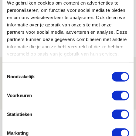
We gebruiken cookies om content en advertenties te
Bekijk alle berichten van Sander
personaliseren, om functies voor social media te bieden
Zeldenrijk
en om ons websiteverkeer te analyseren. Ook delen we
informatie over je gebruik van onze site met onze
partners voor social media, adverteren en analyse. Deze
partners kunnen deze gegevens combineren met andere
Net binnen //
informatie die je aan ze hebt verstrekt of die ze hebben
verzameld op basis van je gebruik van hun services.
Reisverslag PEC-uit: geregisseerde
Toestemmingsselectie
operatie onderweg naar
Noodzakelijk
‘voetbaltempel’
09 AUGUSTUS 2026 - 18:53
Voorkeuren
BLOG
Statistieken
Brandt heeft veel vertrouwen in Ajax
dat steeds beter wordt
Marketing