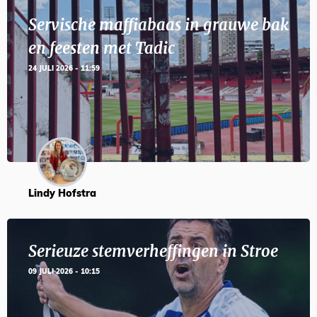
Servische maffiabaas in grauwe bak
en feesten met Tadic
24 JULI 2026 - 11:59
Lindy Hofstra
Serieuze stemverheffingen in Stroe
09 JULI 2026 - 10:15