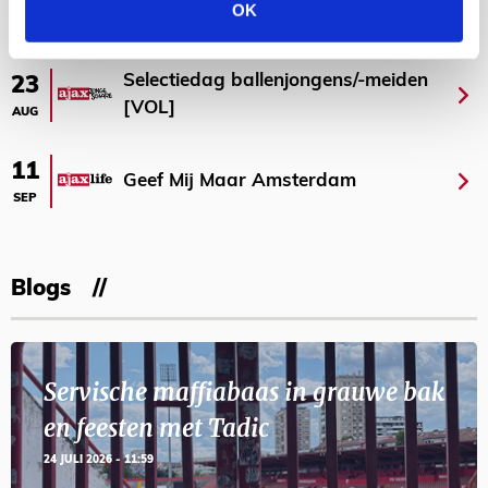
OK
AGENDA
Selectiedag ballenjongens/-meiden
23
[VOL]
AUG
11
Geef Mij Maar Amsterdam
SEP
Blogs
Servische maffiabaas in grauwe bak
en feesten met Tadic
24 JULI 2026 - 11:59