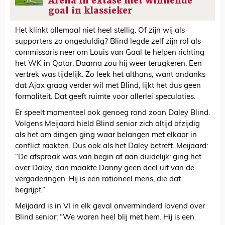
Arena in extase met winnende
goal in klassieker
Het klinkt allemaal niet heel stellig. Of zijn wij als
supporters zo ongeduldig? Blind legde zelf zijn rol als
commissaris neer om Louis van Gaal te helpen richting
het WK in Qatar. Daarna zou hij weer terugkeren. Een
vertrek was tijdelijk. Zo leek het althans, want ondanks
dat Ajax graag verder wil met Blind, lijkt het dus geen
formaliteit. Dat geeft ruimte voor allerlei speculaties.
Er speelt momenteel ook genoeg rond zoon Daley Blind.
Volgens Meijaard hield Blind senior zich altijd afzijdig
als het om dingen ging waar belangen met elkaar in
conflict raakten. Dus ook als het Daley betreft. Meijaard:
“De afspraak was van begin af aan duidelijk: ging het
over Daley, dan maakte Danny geen deel uit van de
vergaderingen. Hij is een rationeel mens, die dat
begrijpt.”
Meijaard is in VI in elk geval onverminderd lovend over
Blind senior: “We waren heel blij met hem. Hij is een