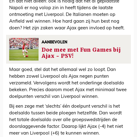
En dat niet alleen: ook is nodig dat het al geplaatste
Napoli er nog volop zin in heeft tijdens de laatste
ontmoeting met Liverpool. De Italianen moeten op
Anfield wel winnen. Hoe hard gaan zij hun best nog
doen? Het zijn zaken waar Ajax geen invloed op heeft.
AANBEVOLEN
Doe mee met Fun Games bij
Ajax - PSV!
Maar goed, stel dat het allemaal wel zo loopt. Dan
hebben zowel Liverpool als Ajax negen punten
verzameld. Vervolgens wordt het onderlinge doelsaldo
bekeken. Precies daarom moet Ajax met minimaal twee
doelpunten verschil van Liverpool winnen.
Bij een zege met ‘slechts’ één doelpunt verschil is het
doelsaldo tussen beide ploegen hetzelfde. Dan wordt
het totale doelsaldo over alle groepswedstrijden de
doorslaggevende factor. Daarop lijkt Ajax (-4) het niet
meer van Liverpool (+6) te kunnen winnen.