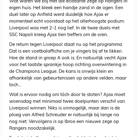
Wat waren we blij met die eclatante zege op Rangers in
eigen huis. Het bleek een handje zand in de ogen. Een
duel later op Anfield werd duidelijk hoe Ajax er
momenteel echt voorstaat op het allerhoogste podium.
Liverpool was met 2-1 nog lief. In de twee duels met
SSC Napoli kreeg Ajax tien treffers om de oren.
De return tegen Liverpool staat nu op het programma.
Dat is een voetbalaffiche om je vingers bij af te likken.
Hoe de stand in groep A ook is. En natuurlijk vecht Ajax
voor het laatste sprankje hoop richting overwintering in
de Champions League. De kans is onwijs klein en
afhankelijk van gebeurtenissen op andere velden, maar
toch…
Wat is ervoor nodig om tóch door te stoten? Ajax moet
woensdag met minimaal twee doelpunten verschil van
Liverpool winnen. Niks is onmogelijk, maar dan is de
ploeg van Alfred Schreuder er natuurlijk bij lange na
nog niet. Vervolgens is op Ibrox een nieuwe zege op
Rangers noodzakelijk.