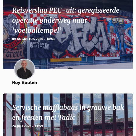
Reisverslag PEC-uit: geregisseerde
operatie onderweg naar
‘voetbaltempel’
09 AUGUSTUS 2026 - 18:53
Roy Bouten
Servische maffiabaas in grauwe bak
en feesten met Tadic
24 JULI 2026 - 11:59