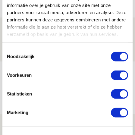
Net binnen //
informatie over je gebruik van onze site met onze
partners voor social media, adverteren en analyse. Deze
partners kunnen deze gegevens combineren met andere
Beleef avond vol gezelligheid tijdens
informatie die je aan ze hebt verstrekt of die ze hebben
verzameld op basis van je gebruik van hun services.
Geef Mij Maar Amsterdam!
10 AUGUSTUS 2026 - 09:12
Toestemmingsselectie
EVENT
Noodzakelijk
Reisverslag PEC-uit: geregisseerde
Voorkeuren
operatie onderweg naar
‘voetbaltempel’
Statistieken
09 AUGUSTUS 2026 - 18:53
BLOG
Marketing
Brandt heeft veel vertrouwen in Ajax
dat steeds beter wordt