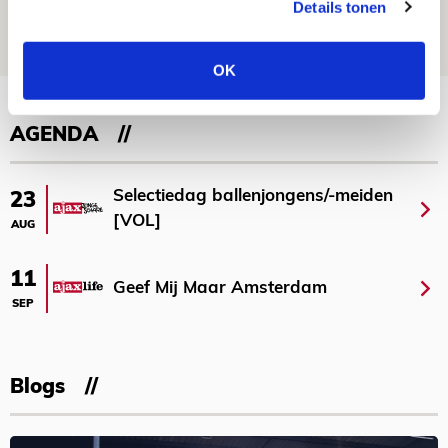
Details tonen
09 AUGUSTUS 2026 - 18:14
NIEUWS
OK
Bekijk meer
AGENDA
Selectiedag ballenjongens/-meiden
23
[VOL]
AUG
11
Geef Mij Maar Amsterdam
SEP
Blogs