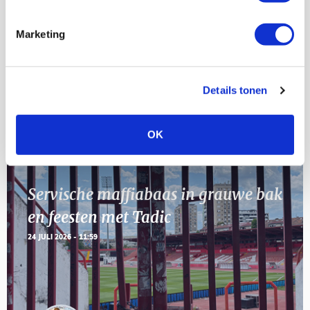
23
[VOL]
AUG
Marketing
11
Geef Mij Maar Amsterdam
SEP
Details tonen
Blogs
OK
Servische maffiabaas in grauwe bak
en feesten met Tadic
24 JULI 2026 - 11:59