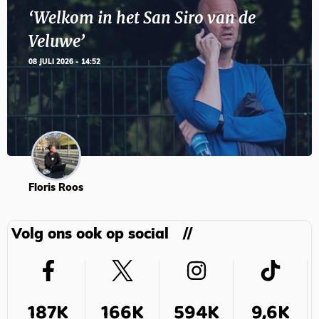
‘Welkom in het San Siro van de
Veluwe’
08 JULI 2026 - 14:52
Floris Roos
Volg ons ook op social
187K
166K
594K
9,6K