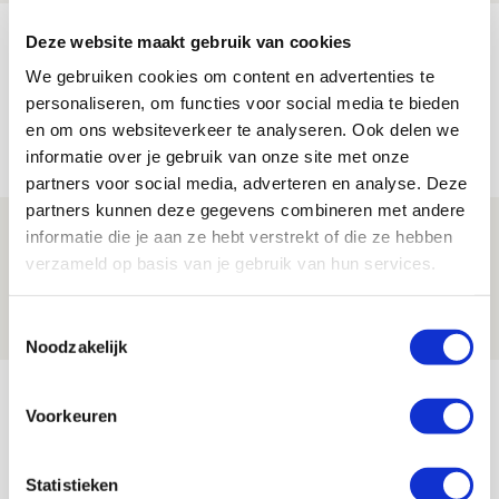
Míchel geeft blessure-update en
Deze website maakt gebruik van cookies
spreekt over Godts, Baas en
We gebruiken cookies om content en advertenties te
aanwinsten
personaliseren, om functies voor social media te bieden
en om ons websiteverkeer te analyseren. Ook delen we
07 AUGUSTUS 2026 - 14:13
informatie over je gebruik van onze site met onze
NIEUWS
partners voor social media, adverteren en analyse. Deze
partners kunnen deze gegevens combineren met andere
Volop enthousiasme in fotoverslag van
informatie die je aan ze hebt verstrekt of die ze hebben
Europees treffen met Shelbourne
verzameld op basis van je gebruik van hun services.
07 AUGUSTUS 2026 - 09:00
Toestemmingsselectie
FOTOVERSLAG
Noodzakelijk
Bekijk meer
Voorkeuren
AGENDA
Statistieken
Selectiedag ballenjongens/-meiden