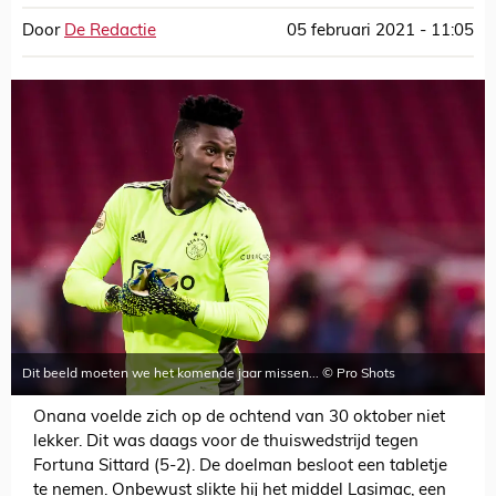
Door
De Redactie
05 februari 2021 - 11:05
Dit beeld moeten we het komende jaar missen... © Pro Shots
Onana voelde zich op de ochtend van 30 oktober niet
lekker. Dit was daags voor de thuiswedstrijd tegen
Fortuna Sittard (5-2). De doelman besloot een tabletje
te nemen. Onbewust slikte hij het middel Lasimac, een