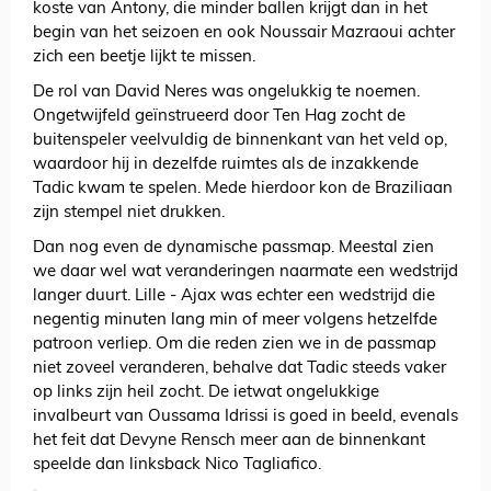
koste van Antony, die minder ballen krijgt dan in het
begin van het seizoen en ook Noussair Mazraoui achter
zich een beetje lijkt te missen.
De rol van David Neres was ongelukkig te noemen.
Ongetwijfeld geïnstrueerd door Ten Hag zocht de
buitenspeler veelvuldig de binnenkant van het veld op,
waardoor hij in dezelfde ruimtes als de inzakkende
Tadic kwam te spelen. Mede hierdoor kon de Braziliaan
zijn stempel niet drukken.
Dan nog even de dynamische passmap. Meestal zien
we daar wel wat veranderingen naarmate een wedstrijd
langer duurt. Lille - Ajax was echter een wedstrijd die
negentig minuten lang min of meer volgens hetzelfde
patroon verliep. Om die reden zien we in de passmap
niet zoveel veranderen, behalve dat Tadic steeds vaker
op links zijn heil zocht. De ietwat ongelukkige
invalbeurt van Oussama Idrissi is goed in beeld, evenals
het feit dat Devyne Rensch meer aan de binnenkant
speelde dan linksback Nico Tagliafico.