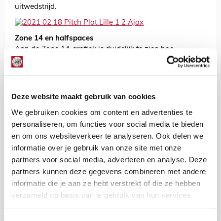
uitwedstrijd.
Zone 14 en halfspaces
Aan de Zone 14-grafiek is duidelijk te zien hoe
succesvol Lille op eigen helft werd opgesloten. Slechts
zelden lukte het de ploeg van Christophe Galtier om de
gevaarlijkste zone in het veld te bereiken.
Deze website maakt gebruik van cookies
Tegelijkertijd wordt meteen duidelijk dat Ajax tegen een
goed verdedigende ploeg speelde. Dit omdat er 'slechts'
We gebruiken cookies om content en advertenties te
19 passes uit deze zone op het veld werden gegeven.
personaliseren, om functies voor social media te bieden
Ter vergelijking: uit tegen Liverpool waren dit er 17,
en om ons websiteverkeer te analyseren. Ook delen we
thuis tegen de kampioen van Engeland 18.
informatie over je gebruik van onze site met onze
partners voor social media, adverteren en analyse. Deze
partners kunnen deze gegevens combineren met andere
Vaker zocht Ajax de ruimte tussen het centrum en de
informatie die je aan ze hebt verstrekt of die ze hebben
flank: de halfspaces. De aanvallende veldbezetting kon
verzameld op basis van je gebruik van hun services.
met een beetje fantasie 3-1-6 genoemd worden,
waarbij rechtsback Rensch zich in balbezit – geloof het
of niet – als nummer tien aan de rechterbinnenkant