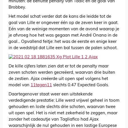
minuten: de benutte penalty van Tadic en de goal van
Brobbey.
Het model schat verder dat de kans die leidde tot de
goal van Lille er ongeveer één op de zeven keer in gaat.
Eén van de weinige momenten van de avond waarop je
je afvroeg hoe het was gegaan met André Onana in de
goal... Opvallend feitje: het was de eerste en enige keer
in de wedstrijd dat Lille een bal tussen de palen schoot.
De kille cijfers laten zien dat er tot de penalty maar
zeven schoten werden gecreëerd, waarvan drie buiten
de zestien. Ajax creëerde uit open spel volgens het
model van
11tegen11
slechts 0.47 Expected Goals.
Daartegenover staat weer een uitstekende
verdedigende prestatie: Lille werd vrijwel geheel in toom
gehouden en loste slechts drie schoten, waarvan twee
uit open spel. Het is niet met zekerheid te zeggen, maar
zonder het cadeautje van Tagliafico had Ajax
waarschijnlijk de nul gehouden in een lastige Europese