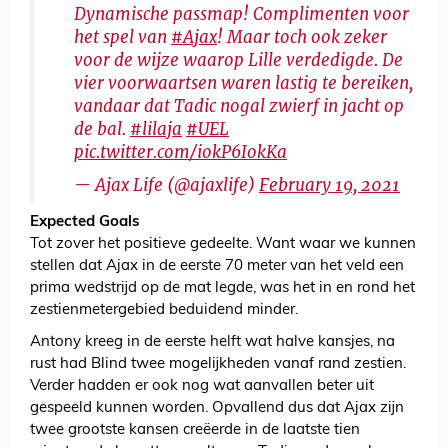
Dynamische passmap! Complimenten voor
het spel van
#Ajax
! Maar toch ook zeker
voor de wijze waarop Lille verdedigde. De
vier voorwaartsen waren lastig te bereiken,
vandaar dat Tadic nogal zwierf in jacht op
de bal.
#lilaja
#UEL
pic.twitter.com/iokP6IokKa
— Ajax Life (@ajaxlife)
February 19, 2021
Expected Goals
Tot zover het positieve gedeelte. Want waar we kunnen
stellen dat Ajax in de eerste 70 meter van het veld een
prima wedstrijd op de mat legde, was het in en rond het
zestienmetergebied beduidend minder.
Antony kreeg in de eerste helft wat halve kansjes, na
rust had Blind twee mogelijkheden vanaf rand zestien.
Verder hadden er ook nog wat aanvallen beter uit
gespeeld kunnen worden. Opvallend dus dat Ajax zijn
twee grootste kansen creëerde in de laatste tien