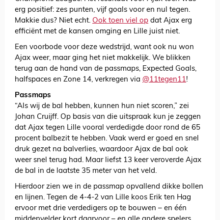
erg positief: zes punten, vijf goals voor en nul tegen.
Makkie dus? Niet echt.
Ook toen viel op
dat Ajax erg
efficiënt met de kansen omging en Lille juist niet.
Een voorbode voor deze wedstrijd, want ook nu won
Ajax weer, maar ging het niet makkelijk. We blikken
terug aan de hand van de passmaps, Expected Goals,
halfspaces en Zone 14, verkregen via
@11tegen11
!
Passmaps
“Als wij de bal hebben, kunnen hun niet scoren,” zei
Johan Cruijff. Op basis van die uitspraak kun je zeggen
dat Ajax tegen Lille vooral verdedigde door rond de 65
procent balbezit te hebben. Vaak werd er goed en snel
druk gezet na balverlies, waardoor Ajax de bal ook
weer snel terug had. Maar liefst 13 keer veroverde Ajax
de bal in de laatste 35 meter van het veld.
Hierdoor zien we in de passmap opvallend dikke bollen
en lijnen. Tegen de 4-4-2 van Lille koos Erik ten Hag
ervoor met drie verdedigers op te bouwen – en één
middenvelder kort daarvoor – en alle andere spelers