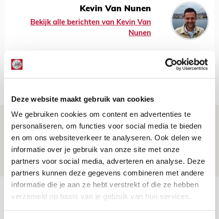
Kevin Van Nunen
Bekijk alle berichten van Kevin Van
Nunen
Net binnen //
Deze website maakt gebruik van cookies
We gebruiken cookies om content en advertenties te
Drie dingen die je moet weten over PEC
personaliseren, om functies voor social media te bieden
Zwolle - Ajax
en om ons websiteverkeer te analyseren. Ook delen we
informatie over je gebruik van onze site met onze
08 AUGUSTUS 2026 - 12:32
partners voor social media, adverteren en analyse. Deze
NIEUWS
partners kunnen deze gegevens combineren met andere
informatie die je aan ze hebt verstrekt of die ze hebben
Míchels elf: met welke formatie begin
verzameld op basis van je gebruik van hun services.
jij aan nieuw eredivisieseizoen?