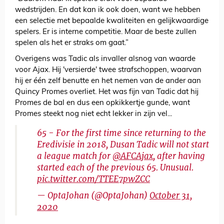
wedstrijden. En dat kan ik ook doen, want we hebben
een selectie met bepaalde kwaliteiten en gelijkwaardige
spelers. Er is interne competitie. Maar de beste zullen
spelen als het er straks om gaat.”
Overigens was Tadic als invaller alsnog van waarde
voor Ajax. Hij 'versierde' twee strafschoppen, waarvan
hij er één zelf benutte en het nemen van de ander aan
Quincy Promes overliet. Het was fijn van Tadic dat hij
Promes de bal en dus een opkikkertje gunde, want
Promes steekt nog niet echt lekker in zijn vel...
65 - For the first time since returning to the
Eredivisie in 2018, Dusan Tadic will not start
a league match for
@AFCAjax
, after having
started each of the previous 65. Unusual.
pic.twitter.com/TTEE7pwZCC
— OptaJohan (@OptaJohan)
October 31,
2020