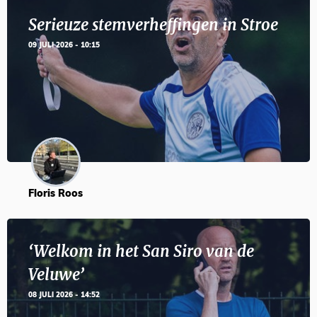
Serieuze stemverheffingen in Stroe
09 JULI 2026 - 10:15
Floris Roos
‘Welkom in het San Siro van de
Veluwe’
08 JULI 2026 - 14:52