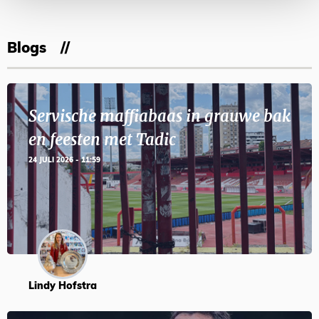
Blogs
Servische maffiabaas in grauwe bak
en feesten met Tadic
24 JULI 2026 - 11:59
Lindy Hofstra