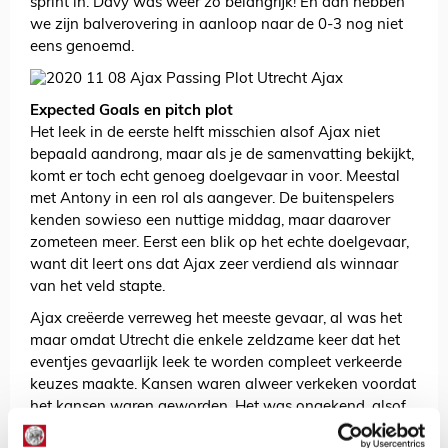
sprint in. Davy was weer zo belangrijk! En dan hebben
we zijn balverovering in aanloop naar de 0-3 nog niet
eens genoemd.
Expected Goals en pitch plot
Het leek in de eerste helft misschien alsof Ajax niet
bepaald aandrong, maar als je de samenvatting bekijkt,
komt er toch echt genoeg doelgevaar in voor. Meestal
met Antony in een rol als aangever. De buitenspelers
kenden sowieso een nuttige middag, maar daarover
zometeen meer. Eerst een blik op het echte doelgevaar,
want dit leert ons dat Ajax zeer verdiend als winnaar
van het veld stapte.
Ajax creëerde verreweg het meeste gevaar, al was het
maar omdat Utrecht die enkele zeldzame keer dat het
eventjes gevaarlijk leek te worden compleet verkeerde
keuzes maakte. Kansen waren alweer verkeken voordat
het kansen waren geworden. Het was ongekend, alsof
je niet wilt scoren. Vier schamele stipjes in het pitch plot