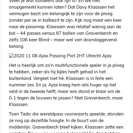
Weet je wat trouwens ook fijn is? En we niet
onopgemerkt kunnen laten? Dat Davy Klaassen het
vermogen bezit om belangrijk te zijn voor de ploeg
zonder per se in balbezit te zijn. Kijk nog maar een keer
naar de passmap. Klaassen was relatief weinig aan de
bal – 44 passes versus 87 ballen van Gravenberch en
zelfs 106 keer Blind – maar wel van doorslaggevend
belang.
Het is heerlijk om zo'n multifunctionele speler in je ploeg
te hebben, zeker als hij bijles heeft gehad in het
buitenland. Vergeet niet hè, Klaassen is in feite een
nummer zes. En ja, Ajax kreeg hem iets hoger op het
veld in de tweede helft, maar wie stond er klaar om de
0-1 tegen de touwen te jassen? Niet Gravenberch, maar
Klaassen.
Toen Tadic die wereldpass voorwaarts speelde, stonden
ze nog op dezelfde hoogte. In de buurt van de
middenlijn. Gravenberch bleef kijken, Klaassen zette een