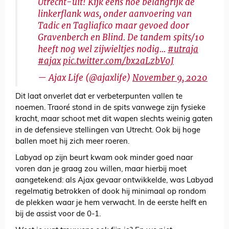
Utrecht-uit! Kijk eens hoe belangrijk de
linkerflank was, onder aanvoering van
Tadic en Tagliafico maar gevoed door
Gravenberch en Blind. De tandem spits/10
heeft nog wel zijwieltjes nodig...
#utraja
#ajax
pic.twitter.com/bx2aLzbV0J
— Ajax Life (@ajaxlife)
November 9, 2020
Dit laat onverlet dat er verbeterpunten vallen te
noemen. Traoré stond in de spits vanwege zijn fysieke
kracht, maar schoot met dit wapen slechts weinig gaten
in de defensieve stellingen van Utrecht. Ook bij hoge
ballen moet hij zich meer roeren.
Labyad op zijn beurt kwam ook minder goed naar
voren dan je graag zou willen, maar hierbij moet
aangetekend: als Ajax gevaar ontwikkelde, was Labyad
regelmatig betrokken of dook hij minimaal op rondom
de plekken waar je hem verwacht. In de eerste helft en
bij de assist voor de 0-1.