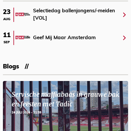
Selectiedag ballenjongens/-meiden
23
[VOL]
AUG
11
Geef Mij Maar Amsterdam
SEP
Blogs
Servische maffiabaas in grauwe bak
en feesten met Tadic
24 JULI 2026 - 11:59