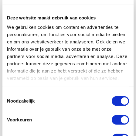
vertellen genoeg. Het hadden er meer kunnen zijn...
Deze website maakt gebruik van cookies
De Ajacieden worden geroemd om hun productiviteit,
We gebruiken cookies om content en advertenties te
maar hadden toch enkele goede kansen nodig voordat
de bal tegen de touwen werd gejast. Labyad, Mazraoui,
personaliseren, om functies voor social media te bieden
Tadic waren kansrijk en Traoré stond een keertje klaar
en om ons websiteverkeer te analyseren. Ook delen we
om binnen te tikken, maar er werd niet gescoord. Dit
informatie over je gebruik van onze site met onze
gebeurde pas in de tweede helft.
partners voor social media, adverteren en analyse. Deze
partners kunnen deze gegevens combineren met andere
Een totale score van 2,27 Expected Goal valt wat tegen,
zeker gezien het aandeel van de penalty, maar als je de
informatie die je aan ze hebt verstrekt of die ze hebben
wedstrijd hebt gezien, kon het haast niet anders of Ajax
verzameld op basis van je gebruik van hun services.
ging echt wel scoren. De eerste echte kans na rust was
het alsnog hangen!
Toestemmingsselectie
Noodzakelijk
Zone 14 en halfspaces
Er werd dus gescoord. Tot drie keer toe! Kun jij een
Voorkeuren
gemene deler ontdekken rondom de treffers? Wij wel.
De drie doelpunten vielen stuk voor stuk vanuit de