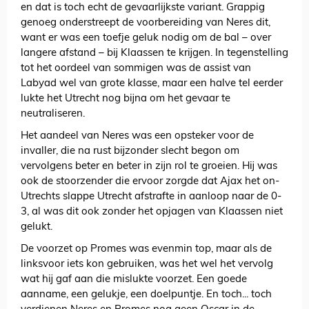
en dat is toch echt de gevaarlijkste variant. Grappig
genoeg onderstreept de voorbereiding van Neres dit,
want er was een toefje geluk nodig om de bal – over
langere afstand – bij Klaassen te krijgen. In tegenstelling
tot het oordeel van sommigen was de assist van
Labyad wel van grote klasse, maar een halve tel eerder
lukte het Utrecht nog bijna om het gevaar te
neutraliseren.
Het aandeel van Neres was een opsteker voor de
invaller, die na rust bijzonder slecht begon om
vervolgens beter en beter in zijn rol te groeien. Hij was
ook de stoorzender die ervoor zorgde dat Ajax het on-
Utrechts slappe Utrecht afstrafte in aanloop naar de 0-
3, al was dit ook zonder het opjagen van Klaassen niet
gelukt.
De voorzet op Promes was evenmin top, maar als de
linksvoor iets kon gebruiken, was het wel het vervolg
wat hij gaf aan die mislukte voorzet. Een goede
aanname, een gelukje, een doelpuntje. En toch... toch