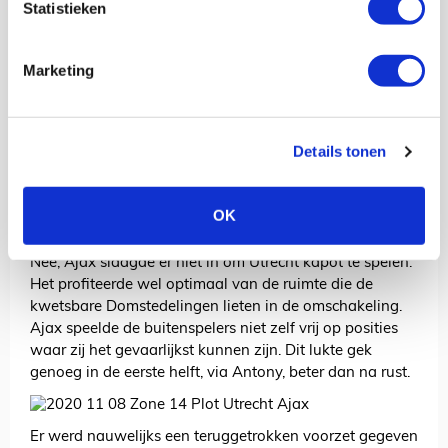
omschakeling. Counter zelfs? Mwah. Laten we het
Statistieken
omlaag afronden. Omschakeling dus. Ook in de
omschakeling heb je trouwens kwaliteit nodig, al is het
maar zodat we de toverpass van Tadic op Neres nog
Marketing
eens kunnen benoemen.
Zonder dollen: Ajax strafte het opschuiven van Utrecht
af. Het was niet zozeer dat Utrecht uit elkaar werd
Details tonen
gespeeld. Kun je dan spreken van een uitstekende
wedstrijd? Hmmm, mwah, goeie vraag! De activiteit – of
het gebrek hieraan – in Zone 14 en met name de
OK
halfspaces geeft het antwoord een beetje weg.
Nee, Ajax slaagde er niet in om Utrecht kapot te spelen.
Het profiteerde wel optimaal van de ruimte die de
kwetsbare Domstedelingen lieten in de omschakeling.
Ajax speelde de buitenspelers niet zelf vrij op posities
waar zij het gevaarlijkst kunnen zijn. Dit lukte gek
genoeg in de eerste helft, via Antony, beter dan na rust.
Er werd nauwelijks een teruggetrokken voorzet gegeven