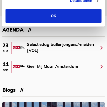
Details tonen
08 AUGUSTUS 2026 - 10:04
NIEUWS
OK
Bekijk meer
AGENDA
Selectiedag ballenjongens/-meiden
23
[VOL]
AUG
11
Geef Mij Maar Amsterdam
SEP
Blogs