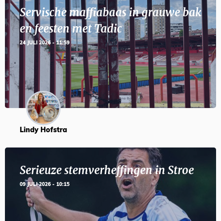
Servische maffiabaas in grauwe bak
en feesten met Tadic
24 JULI 2026 - 11:59
Lindy Hofstra
Serieuze stemverheffingen in Stroe
09 JULI 2026 - 10:15