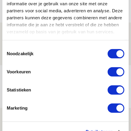
informatie over je gebruik van onze site met onze
Net binnen //
partners voor social media, adverteren en analyse. Deze
partners kunnen deze gegevens combineren met andere
informatie die je aan ze hebt verstrekt of die ze hebben
Drie dingen die je moet weten over PEC
verzameld op basis van je gebruik van hun services.
Zwolle - Ajax
Toestemmingsselectie
08 AUGUSTUS 2026 - 12:32
Noodzakelijk
NIEUWS
Voorkeuren
Míchels elf: met welke formatie begin
jij aan nieuw eredivisieseizoen?
Statistieken
08 AUGUSTUS 2026 - 11:34
NIEUWS
Marketing
Spelen bij Jong Ajax of Ajax 1? Dat
maakt Abdalla ‘geen reet’ uit