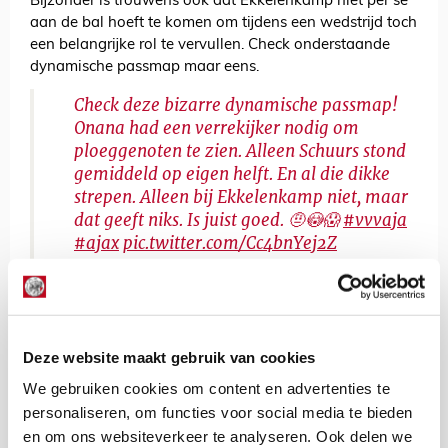
Bijzonder is trouwens ook dat Ekkelenkamp niet per se
aan de bal hoeft te komen om tijdens een wedstrijd toch
een belangrijke rol te vervullen. Check onderstaande
dynamische passmap maar eens.
Check deze bizarre dynamische passmap!
Onana had een verrekijker nodig om
ploeggenoten te zien. Alleen Schuurs stond
gemiddeld op eigen helft. En al die dikke
strepen. Alleen bij Ekkelenkamp niet, maar
dat geeft niks. Is juist goed. 🤨😳😱
#vvvaja
#ajax
pic.twitter.com/Cc4bnYej2Z
— Ajax Life (@ajaxlife)
October 25, 2020
Kevin Van Nunen
Deze website maakt gebruik van cookies
Bekijk alle berichten van Kevin Van
Nunen
We gebruiken cookies om content en advertenties te
personaliseren, om functies voor social media te bieden
en om ons websiteverkeer te analyseren. Ook delen we