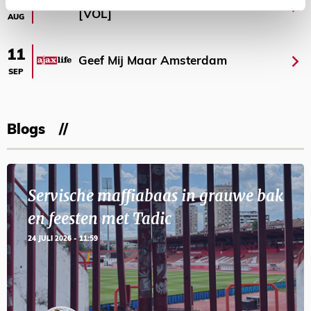
23
[VOL]
AUG
11
Geef Mij Maar Amsterdam
SEP
Blogs
Servische maffiabaas in grauwe bak
en feesten met Tadic
24 JULI 2026 - 11:59