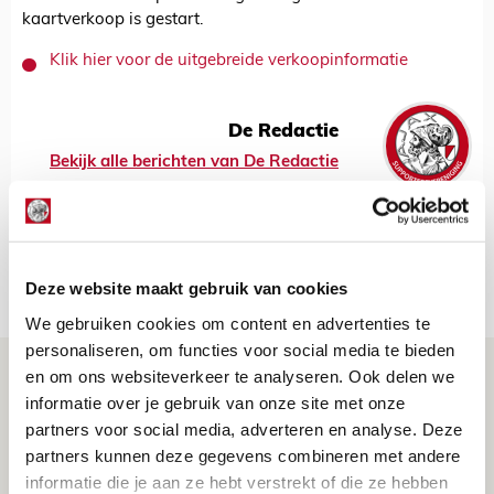
kaartverkoop is gestart.
Klik hier voor de uitgebreide verkoopinformatie
De Redactie
Bekijk alle berichten van De Redactie
Net binnen //
Deze website maakt gebruik van cookies
We gebruiken cookies om content en advertenties te
personaliseren, om functies voor social media te bieden
Brandt: ‘Ajax en Cruijff bleven door
en om ons websiteverkeer te analyseren. Ook delen we
mijn hoofd spoken’
informatie over je gebruik van onze site met onze
partners voor social media, adverteren en analyse. Deze
07 AUGUSTUS 2026 - 20:02
partners kunnen deze gegevens combineren met andere
NIEUWS
informatie die je aan ze hebt verstrekt of die ze hebben