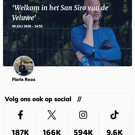
‘Welkom in het San Siro van de
Veluwe’
08 JULI 2026 - 14:52
Floris Roos
Volg ons ook op social
187K
166K
594K
9,6K