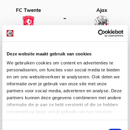
FC Twente
Ajax
–
EREDIVISIE
zondag 29 november 2026, 00:00 uur
Deze website maakt gebruik van cookies
Feyenoord
Ajax
We gebruiken cookies om content en advertenties te
–
personaliseren, om functies voor social media te bieden
en om ons websiteverkeer te analyseren. Ook delen we
informatie over je gebruik van onze site met onze
EREDIVISIE
zaterdag 09 januari 2027, 20:00 uur
partners voor social media, adverteren en analyse. Deze
partners kunnen deze gegevens combineren met andere
Willem II
Ajax
informatie die je aan ze hebt verstrekt of die ze hebben
–
verzameld op basis van je gebruik van hun services.
Toestemmingsselectie