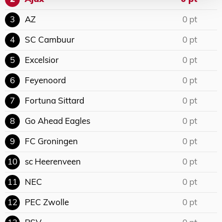
3
AZ
0 pt
4
SC Cambuur
0 pt
5
Excelsior
0 pt
6
Feyenoord
0 pt
7
Fortuna Sittard
0 pt
8
Go Ahead Eagles
0 pt
9
FC Groningen
0 pt
10
sc Heerenveen
0 pt
11
NEC
0 pt
12
PEC Zwolle
0 pt