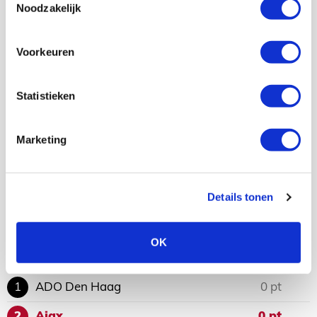
Noodzakelijk
EREDIVISIE
zondag 16 mei 2027, 14:30 uur
Ajax
Sparta
Voorkeuren
–
Statistieken
EREDIVISIE
zondag 23 mei 2027, 14:30 uur
Marketing
SC Cambuur
Ajax
–
Details tonen
Stand Eredivisie
OK
1
ADO Den Haag
0 pt
2
Ajax
0 pt