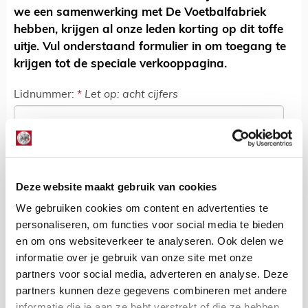
we een samenwerking met De Voetbalfabriek
hebben, krijgen al onze leden korting op dit toffe
uitje. Vul onderstaand formulier in om toegang te
krijgen tot de speciale verkooppagina.
Lidnummer:
*
Let op: acht cijfers
Postcode:
*
Deze website maakt gebruik van cookies
We gebruiken cookies om content en advertenties te
Verzenden
personaliseren, om functies voor social media te bieden
en om ons websiteverkeer te analyseren. Ook delen we
informatie over je gebruik van onze site met onze
partners voor social media, adverteren en analyse. Deze
partners kunnen deze gegevens combineren met andere
Heb je een vraag?
informatie die je aan ze hebt verstrekt of die ze hebben