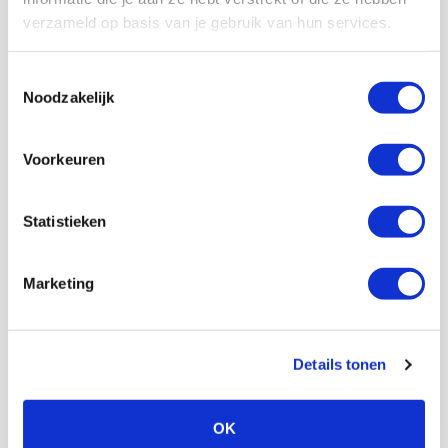
Kijk dan bij onze
veelgestelde vragen
of neem
verzameld op basis van je gebruik van hun services.
contact met ons op.
Toestemmingsselectie
Neem contact met ons op
Noodzakelijk
Voorkeuren
Met meer dan 150.000 Ajacieden
staan wij achter Ajax!
Statistieken
Lid worden
Marketing
Volg ons ook op social
Details tonen
OK