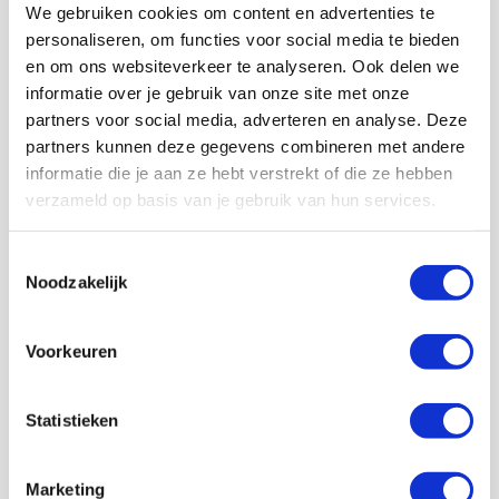
bij sc Heerenveen!
We gebruiken cookies om content en advertenties te
personaliseren, om functies voor social media te bieden
Lucky organiseert weer
en om ons websiteverkeer te analyseren. Ook delen we
12 APRIL
Ajax Kids Tour in
2026
informatie over je gebruik van onze site met onze
Olympisch Stadion!
partners voor social media, adverteren en analyse. Deze
partners kunnen deze gegevens combineren met andere
Ga op bezoek bij Lucky
19 MAART
informatie die je aan ze hebt verstrekt of die ze hebben
tijdens fandag voor jonge
2026
Ajacieden! [VOL]
verzameld op basis van je gebruik van hun services.
Toestemmingsselectie
Noodzakelijk
Heb je een vraag?
Voorkeuren
Kijk dan bij onze
veelgestelde vragen
of neem
contact met ons op.
Statistieken
Neem contact met ons op
Marketing