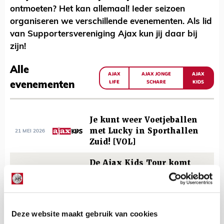
ontmoeten? Het kan allemaal! Ieder seizoen
organiseren we verschillende evenementen. Als lid
van Supportersvereniging Ajax kun jij daar bij
zijn!
Alle
AJAX
AJAX JONGE
AJAX
LIFE
SCHARE
KIDS
evenementen
Je kunt weer Voetjeballen
met Lucky in Sporthallen
21 MEI 2026
Zuid! [VOL]
De Ajax Kids Tour komt
naar jubilerend FC
11 MEI 2026
Purmerend!
Lucky en Heero
Deze website maakt gebruik van cookies
13 APRIL
organiseren Ajax Kids Tour
2026