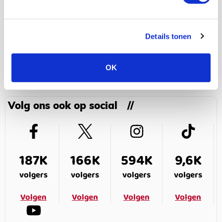
Met meer dan 150.000 Ajacieden
staan wij achter Ajax!
Details tonen
Lid worden
OK
Volg ons ook op social
187K
166K
594K
9,6K
volgers
volgers
volgers
volgers
Volgen
Volgen
Volgen
Volgen