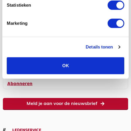
Statistieken
187K
166K
594K
9,6K
volgers
volgers
volgers
volgers
Marketing
Volgen
Volgen
Volgen
Volgen
Details tonen
7,5K
OK
volgers
Abonneren
Meld je aan voor de nieuwsbrief
LEDENSERVICE