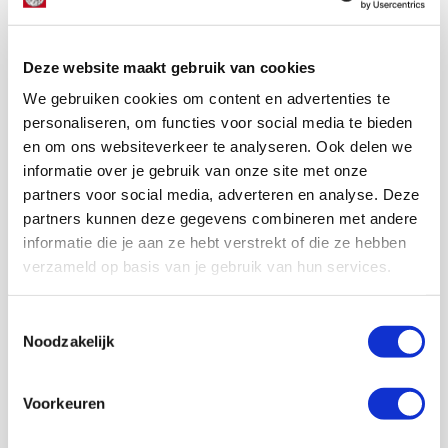
Woon je in het buitenland en wil je de jaarlijkse
contributie betalen via creditcard? Stuur dan een
e-mail naar
lidmaatschap@svajax.nl
. Living
Deze website maakt gebruik van cookies
abroad and do you want to pay the annual
We gebruiken cookies om content en advertenties te
membership fee by credit card? Please send an
personaliseren, om functies voor social media te bieden
email to
lidmaatschap@svajax.nl
en om ons websiteverkeer te analyseren. Ook delen we
informatie over je gebruik van onze site met onze
partners voor social media, adverteren en analyse. Deze
Met meer dan 150.000 Ajacieden
partners kunnen deze gegevens combineren met andere
staan wij achter Ajax!
informatie die je aan ze hebt verstrekt of die ze hebben
verzameld op basis van je gebruik van hun services.
Lid worden
Toestemmingsselectie
Noodzakelijk
Volg ons ook op social
Voorkeuren