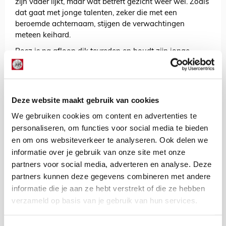
zijn vader lijkt, maar wat betreft gezicht weer wel. Zoals
dat gaat met jonge talenten, zeker die met een
beroemde achternaam, stijgen de verwachtingen
meteen keihard.
Bosz is na afloop dik tevreden en houdt zijn jonge
aanvaller uit de wind. Hij probeert de boel te temperen:
“Justin viel goed in. Laten we rustig aan met hem doen,
maar hij heeft zeker talent.”
Deze website maakt gebruik van cookies
Kluivert junior leest even verderop een appje voor van
trotse vader Patrick. Dat doet hij voor de draaiende
We gebruiken cookies om content en advertenties te
camera van
FOX
: “Heel goed gespeeld. Inderdaad je
personaliseren, om functies voor social media te bieden
officiële debuut, schat. Hoe lekker voelt dit? Zalig toch?
en om ons websiteverkeer te analyseren. Ook delen we
Vanaf nu gaat het allemaal beginnen.”
informatie over je gebruik van onze site met onze
De tiener vertelt ook meteen dat vergelijkingen met zijn
partners voor social media, adverteren en analyse. Deze
vader onzinnig zijn. “Ik heb hem zelf nooit zien spelen.
partners kunnen deze gegevens combineren met andere
Ik ken hem vooral van de oude beelden. Hij was een
informatie die je aan ze hebt verstrekt of die ze hebben
echte spits. Ik ben een vaardige buitenspeler, op rechts
verzameld op basis van je gebruik van hun services.
of links. Ik leef van de voorzet en de steekpass. Mijn
vader was een afmaker.”