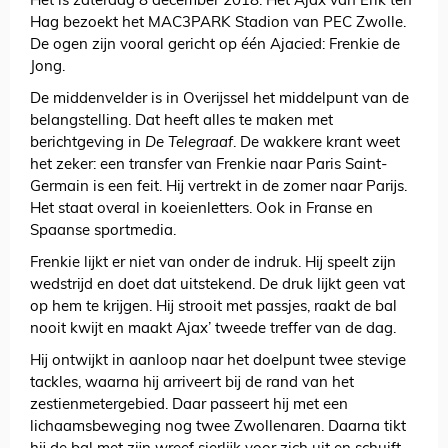
Het is zaterdag 8 december 2018. Het Ajax van Erik ten
Hag bezoekt het MAC3PARK Stadion van PEC Zwolle.
De ogen zijn vooral gericht op één Ajacied: Frenkie de
Jong.
De middenvelder is in Overijssel het middelpunt van de
belangstelling. Dat heeft alles te maken met
berichtgeving in
De Telegraaf
. De wakkere krant weet
het zeker: een transfer van Frenkie naar Paris Saint-
Germain is een feit. Hij vertrekt in de zomer naar Parijs.
Het staat overal in koeienletters. Ook in Franse en
Spaanse sportmedia.
Frenkie lijkt er niet van onder de indruk. Hij speelt zijn
wedstrijd en doet dat uitstekend. De druk lijkt geen vat
op hem te krijgen. Hij strooit met passjes, raakt de bal
nooit kwijt en maakt Ajax’ tweede treffer van de dag.
Hij ontwijkt in aanloop naar het doelpunt twee stevige
tackles, waarna hij arriveert bij de rand van het
zestienmetergebied. Daar passeert hij met een
lichaamsbeweging nog twee Zwollenaren. Daarna tikt