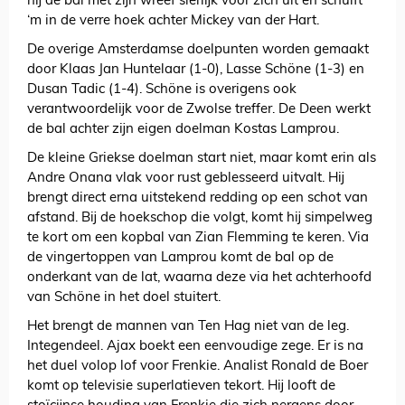
hij de bal met zijn wreef sierlijk voor zich uit en schuift
‘m in de verre hoek achter Mickey van der Hart.
De overige Amsterdamse doelpunten worden gemaakt
door Klaas Jan Huntelaar (1-0), Lasse Schöne (1-3) en
Dusan Tadic (1-4). Schöne is overigens ook
verantwoordelijk voor de Zwolse treffer. De Deen werkt
de bal achter zijn eigen doelman Kostas Lamprou.
De kleine Griekse doelman start niet, maar komt erin als
Andre Onana vlak voor rust geblesseerd uitvalt. Hij
brengt direct erna uitstekend redding op een schot van
afstand. Bij de hoekschop die volgt, komt hij simpelweg
te kort om een kopbal van Zian Flemming te keren. Via
de vingertoppen van Lamprou komt de bal op de
onderkant van de lat, waarna deze via het achterhoofd
van Schöne in het doel stuitert.
Het brengt de mannen van Ten Hag niet van de leg.
Integendeel. Ajax boekt een eenvoudige zege. Er is na
het duel volop lof voor Frenkie. Analist Ronald de Boer
komt op televisie superlatieven tekort. Hij looft de