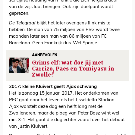
stoïcijnse houding van Frenkie die zich nergens door
van de wijs laat brengen. Ook zijn doelpunt wordt
geprezen.
De Telegraaf
blijkt het later overigens flink mis te
hebben. De man van 75 miljoen van PSG wordt twee
maanden later een man van 86 miljoen van FC
Barcelona. Geen Frankrijk dus. Wel Spanje.
AANBEVOLEN
Grims elf: wat doe jij met
Carrizo, Paes en Tomiyasu in
Zwolle?
2017: kleine Kluivert geeft Ajax schwung
Het is zondag 15 januari 2017. Het onderkomen van
PEC gaat door het leven als het IJsseldelta Stadion.
Ajax worstelt deze dag een helft lang met de
Zwollenaren, maar de ploeg van Peter Bosz wint wel
met 3-1. Het gaat die dag echter vooral over het debuut
van Justin Kluivert.