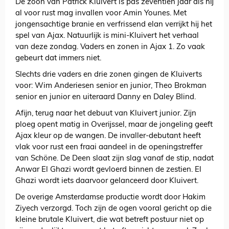
De zoon van Patrick Kluivert is pas zeventien jaar als hij
al voor rust mag invallen voor Amin Younes. Met
jongensachtige branie en verfrissend elan verrijkt hij het
spel van Ajax. Natuurlijk is mini-Kluivert het verhaal
van deze zondag. Vaders en zonen in Ajax 1. Zo vaak
gebeurt dat immers niet.
Slechts drie vaders en drie zonen gingen de Kluiverts
voor: Wim Anderiesen senior en junior, Theo Brokman
senior en junior en uiteraard Danny en Daley Blind.
Afijn, terug naar het debuut van Kluivert junior. Zijn
ploeg opent matig in Overijssel, maar de jongeling geeft
Ajax kleur op de wangen. De invaller-debutant heeft
vlak voor rust een fraai aandeel in de openingstreffer
van Schöne. De Deen slaat zijn slag vanaf de stip, nadat
Anwar El Ghazi wordt gevloerd binnen de zestien. El
Ghazi wordt iets daarvoor gelanceerd door Kluivert.
De overige Amsterdamse productie wordt door Hakim
Ziyech verzorgd. Toch zijn de ogen vooral gericht op die
kleine brutale Kluivert, die wat betreft postuur niet op