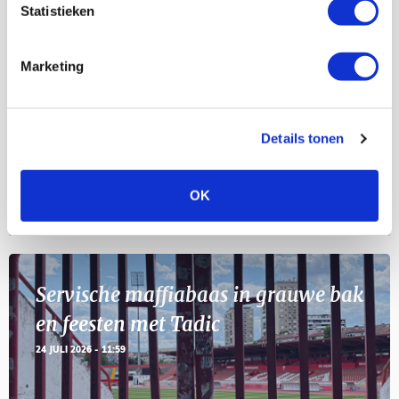
Statistieken
Selectiedag ballenjongens/-meiden
23
[VOL]
Marketing
AUG
11
Geef Mij Maar Amsterdam
Details tonen
SEP
OK
BLOGS
Servische maffiabaas in grauwe bak
en feesten met Tadic
24 JULI 2026 - 11:59