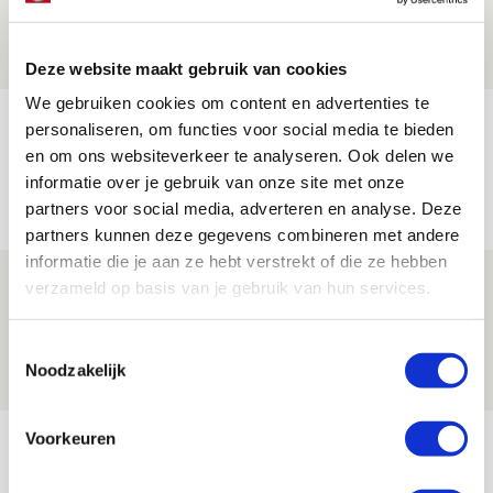
06 AUGUSTUS 2026 - 13:13
PRIJSVRAAG
Deze website maakt gebruik van cookies
We gebruiken cookies om content en advertenties te
Reis jij als mascotte mee naar uitduel
personaliseren, om functies voor social media te bieden
met Telstar?
en om ons websiteverkeer te analyseren. Ook delen we
informatie over je gebruik van onze site met onze
06 AUGUSTUS 2026 - 13:04
partners voor social media, adverteren en analyse. Deze
PRIJSVRAAG
partners kunnen deze gegevens combineren met andere
informatie die je aan ze hebt verstrekt of die ze hebben
Drie dingen die je moet weten over
verzameld op basis van je gebruik van hun services.
Ajax - Shelbourne
Toestemmingsselectie
06 AUGUSTUS 2026 - 09:33
Noodzakelijk
NIEUWS
Bekijk meer
Voorkeuren
AGENDA