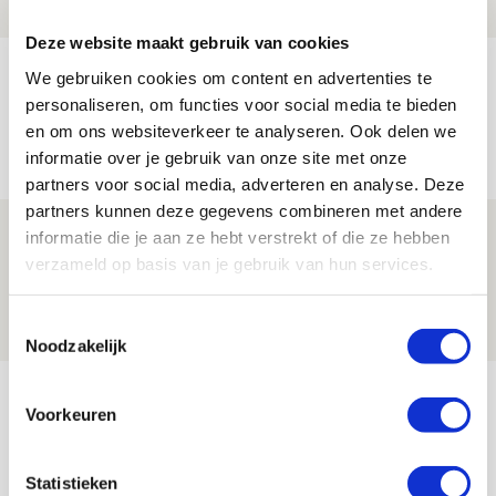
NIEUWS
Deze website maakt gebruik van cookies
Trotse Klaassen: ‘Vierhonderd duels
We gebruiken cookies om content en advertenties te
voor mijn club is heel speciaal’
personaliseren, om functies voor social media te bieden
en om ons websiteverkeer te analyseren. Ook delen we
06 AUGUSTUS 2026 - 23:43
informatie over je gebruik van onze site met onze
NIEUWS
partners voor social media, adverteren en analyse. Deze
partners kunnen deze gegevens combineren met andere
Ajax zet Shelbourne eenvoudig opzij en
informatie die je aan ze hebt verstrekt of die ze hebben
reist met vertrouwen naar Dublin
verzameld op basis van je gebruik van hun services.
06 AUGUSTUS 2026 - 21:52
Toestemmingsselectie
NIEUWS
Noodzakelijk
Bekijk meer
Voorkeuren
AGENDA
Statistieken
Selectiedag ballenjongens/-meiden