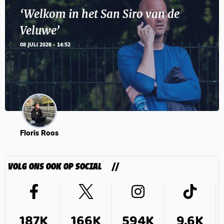
‘Welkom in het San Siro van de
Veluwe’
08 JULI 2026 - 14:52
Floris Roos
VOLG ONS OOK OP SOCIAL
187K
166K
594K
9,6K