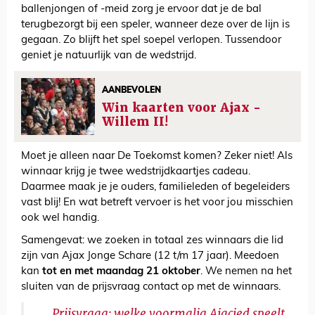
ballenjongen of -meid zorg je ervoor dat je de bal
terugbezorgt bij een speler, wanneer deze over de lijn is
gegaan. Zo blijft het spel soepel verlopen. Tussendoor
geniet je natuurlijk van de wedstrijd.
AANBEVOLEN
Win kaarten voor Ajax -
Willem II!
Moet je alleen naar De Toekomst komen? Zeker niet! Als
winnaar krijg je twee wedstrijdkaartjes cadeau.
Daarmee maak je je ouders, familieleden of begeleiders
vast blij! En wat betreft vervoer is het voor jou misschien
ook wel handig.
Samengevat: we zoeken in totaal zes winnaars die lid
zijn van Ajax Jonge Schare (12 t/m 17 jaar). Meedoen
kan
tot en met maandag 21 oktober
. We nemen na het
sluiten van de prijsvraag contact op met de winnaars.
Prijsvraag: welke voormalig Ajacied speelt