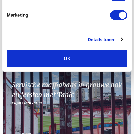
23
[VOL]
AUG
Marketing
11
Geef Mij Maar Amsterdam
SEP
Details tonen
BLOGS
OK
Servische maffiabaas in grauwe bak
en feesten met Tadic
24 JULI 2026 - 11:59