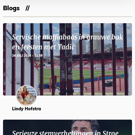
Blogs
Servische maffiabaas in grauwe bak
en feesten met Tadic
24 JULI 2026 - 11:59
Lindy Hofstra
Serieuze stemverheffingen in Stroe