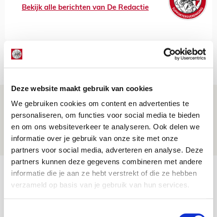
Bekijk alle berichten van De Redactie
Net binnen //
Deze website maakt gebruik van cookies
Volop enthousiasme in fotoverslag van
We gebruiken cookies om content en advertenties te
Europees treffen met Shelbourne
personaliseren, om functies voor social media te bieden
en om ons websiteverkeer te analyseren. Ook delen we
07 AUGUSTUS 2026 - 09:00
informatie over je gebruik van onze site met onze
FOTOVERSLAG
partners voor social media, adverteren en analyse. Deze
partners kunnen deze gegevens combineren met andere
Míchel niet blij met resultaat en spel
informatie die je aan ze hebt verstrekt of die ze hebben
na rust: ‘De focus nam af’
verzameld op basis van je gebruik van hun services.
07 AUGUSTUS 2026 - 08:30
Toestemmingsselectie
NIEUWS