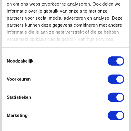
en om ons websiteverkeer te analyseren. Ook delen we
informatie over je gebruik van onze site met onze
partners voor social media, adverteren en analyse. Deze
partners kunnen deze gegevens combineren met andere
informatie die je aan ze hebt verstrekt of die ze hebben
Volg ons ook op social
verzameld op basis van je gebruik van hun services.
Toestemmingsselectie
Noodzakelijk
187K
166K
594K
9,6K
volgers
volgers
volgers
volgers
Voorkeuren
Volgen
Volgen
Volgen
Volgen
Statistieken
7,5K
Marketing
volgers