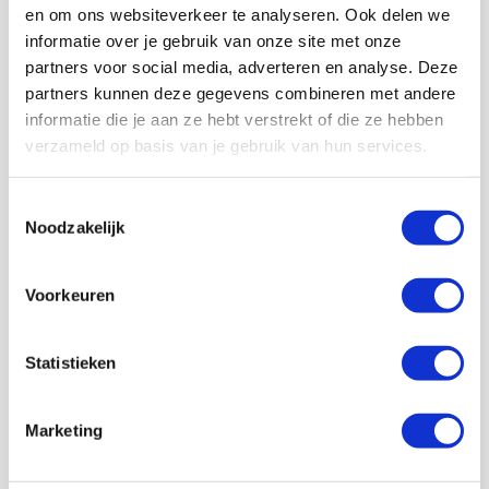
en om ons websiteverkeer te analyseren. Ook delen we
informatie over je gebruik van onze site met onze
partners voor social media, adverteren en analyse. Deze
partners kunnen deze gegevens combineren met andere
informatie die je aan ze hebt verstrekt of die ze hebben
Volg ons ook op social
verzameld op basis van je gebruik van hun services.
Toestemmingsselectie
Noodzakelijk
187K
166K
594K
9,6K
volgers
volgers
volgers
volgers
Voorkeuren
Volgen
Volgen
Volgen
Volgen
Statistieken
7,5K
Marketing
volgers