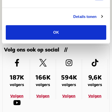
Word ballenjongen of -meid bij Jong
Ajax - Roda JC!
Details tonen
03 DECEMBER 2024 - 17:37
PRIJSVRAAG
OK
Volg ons ook op social
187K
166K
594K
9,6K
volgers
volgers
volgers
volgers
Volgen
Volgen
Volgen
Volgen