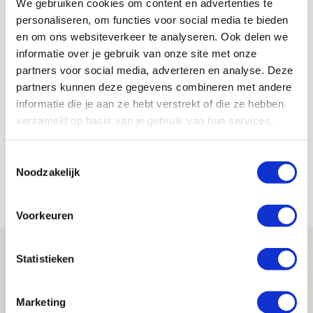
We gebruiken cookies om content en advertenties te
personaliseren, om functies voor social media te bieden
en om ons websiteverkeer te analyseren. Ook delen we
Jong Ajax staat z’n mannetje en
informatie over je gebruik van onze site met onze
wint van Roda JC
partners voor social media, adverteren en analyse. Deze
partners kunnen deze gegevens combineren met andere
24 december 2024 - 08:03
informatie die je aan ze hebt verstrekt of die ze hebben
Dankzij doelpunten van Nassef Chourak, Julian
verzameld op basis van je gebruik van hun services.
Rijkhoff (strafschop) en Jan Faberski, heeft Jong
Ajax zijn laatste wedstrijd van 2024 afgesloten
Toestemmingsselectie
met een zwaarbevochten 3-1-zege op het fysiek
Noodzakelijk
sterk spelende Roda JC.
Voorkeuren
Statistieken
Marketing