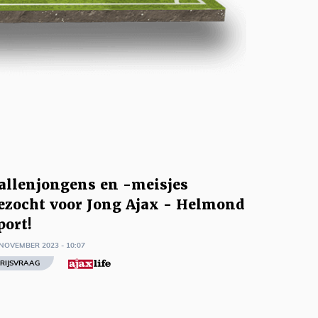
allenjongens en -meisjes
ezocht voor Jong Ajax - Helmond
port!
 NOVEMBER 2023 - 10:07
RIJSVRAAG