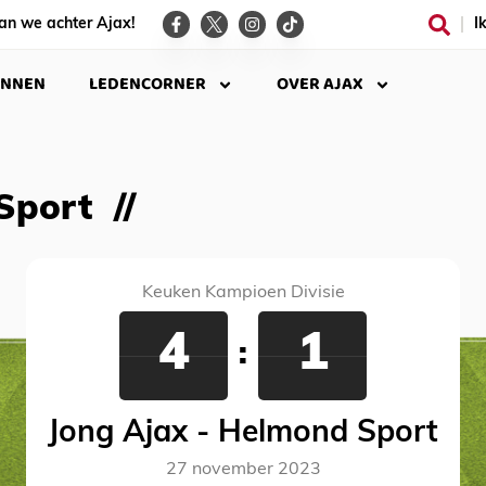
an we achter Ajax!
I
INNEN
LEDENCORNER
OVER AJAX
Sport
Keuken Kampioen Divisie
4
1
:
Jong Ajax - Helmond Sport
27 november 2023