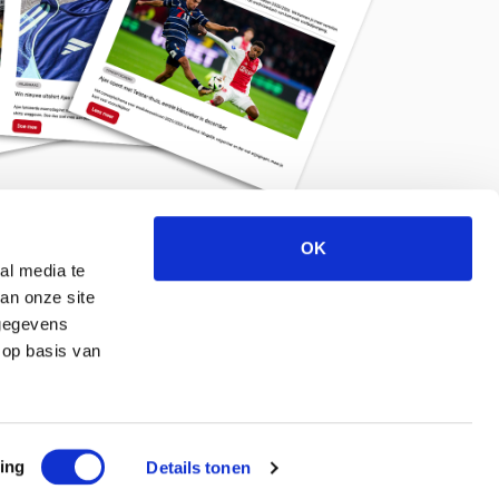
OK
Meld je aan voor de nieuwsbrief
al media te
an onze site
 gegevens
 op basis van
ing
Details tonen
© 2026 ajaxlife.nl –
Powered by TRES