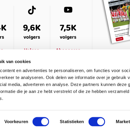
4K
9,6K
7,5K
rs
volgers
volgers
en
Volgen
Abonneren
ik van cookies
ontent en advertenties te personaliseren, om functies voor soci
erkeer te analyseren. Ook delen we informatie over je gebruik v
cial media, adverteren en analyse. Deze partners kunnen deze
ormatie die je aan ze hebt verstrekt of die ze hebben verzameld
s.
ESTELDE VRAGEN
CONTACT
LEDENPANEL
Voorkeuren
Statistieken
Market
waarden