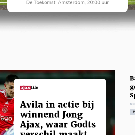
De Toekomst, Amsterdam, 20:00 uur
B
g
S
Avila in actie bij
08
winnend Jong
P
Ajax, waar Godts
verschil maakt