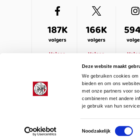
187K
166K
59
volgers
volgers
volge
Volgen
Volgen
Volg
Deze website maakt gebru
We gebruiken cookies om c
bieden en om ons websitev
met onze partners voor so
combineren met andere inf
je gebruik van hun service
LEDENSERVICE
OVER ONS
VEELG
Toestemmingsselectie
Noodzakelijk
Colofon
Privacy
Cookies
Algemene voor