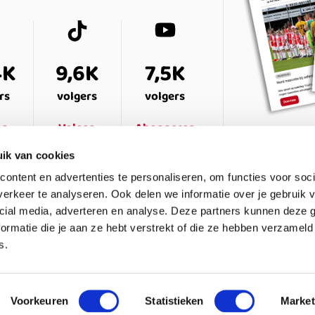
4K
9,6K
7,5K
rs
volgers
volgers
en
Volgen
Abonneren
ik van cookies
ontent en advertenties te personaliseren, om functies voor soci
erkeer te analyseren. Ook delen we informatie over je gebruik v
cial media, adverteren en analyse. Deze partners kunnen deze
ormatie die je aan ze hebt verstrekt of die ze hebben verzameld
s.
ESTELDE VRAGEN
CONTACT
LEDENPANEL
Voorkeuren
Statistieken
Market
waarden