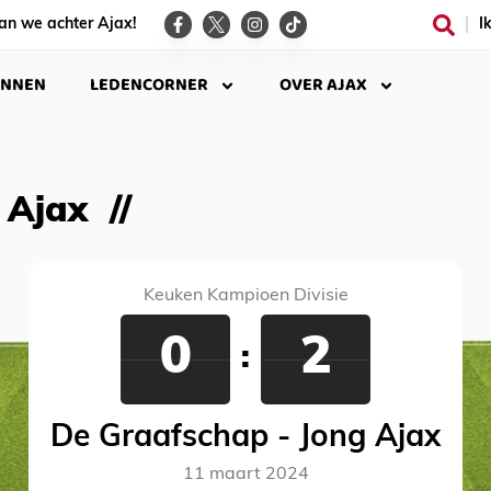
an we achter Ajax!
I
INNEN
LEDENCORNER
OVER AJAX
 Ajax
Keuken Kampioen Divisie
0
2
:
De Graafschap - Jong Ajax
11 maart 2024