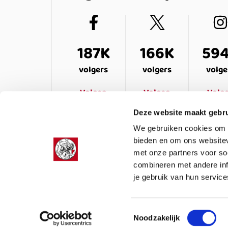
187K
166K
59
volgers
volgers
volge
Volgen
Volgen
Volg
Deze website maakt gebru
We gebruiken cookies om c
bieden en om ons websitev
met onze partners voor so
combineren met andere inf
je gebruik van hun service
LEDENSERVICE
OVER ONS
VEELG
Toestemmingsselectie
Noodzakelijk
Colofon
Privacy
Cookies
Algemene voor