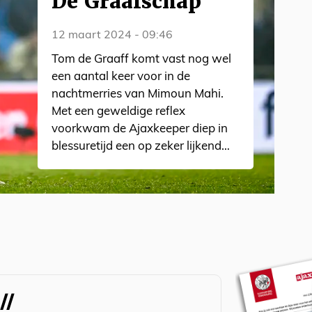
De Graafschap
12 maart 2024 - 09:46
Tom de Graaff komt vast nog wel
een aantal keer voor in de
nachtmerries van Mimoun Mahi.
Met een geweldige reflex
voorkwam de Ajaxkeeper diep in
blessuretijd een op zeker lijkend
doelpunt van De Graafschap,
waarna Jong Ajax het duel
besliste: 0-2.