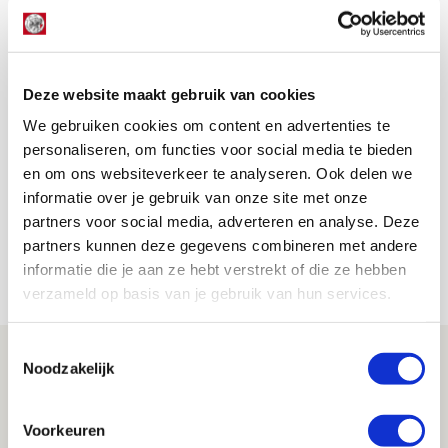
Heitinga prijst scorende Conceição
na debuut in Jong Ajax
Deze website maakt gebruik van cookies
We gebruiken cookies om content en advertenties te
09 augustus 2022 - 09:52
personaliseren, om functies voor social media te bieden
Francisco Conceição heeft zijn eerste officiële
en om ons websiteverkeer te analyseren. Ook delen we
doelpunt in het wit-rood-wit te pakken. De
informatie over je gebruik van onze site met onze
negentienjarige Portugees tekende maandag
partners voor social media, adverteren en analyse. Deze
namens Jong Ajax voor de 1-1 tegen Telstar, wat
partners kunnen deze gegevens combineren met andere
uiteindelijk ook de eindstand werd.
informatie die je aan ze hebt verstrekt of die ze hebben
verzameld op basis van je gebruik van hun services.
Toestemmingsselectie
Noodzakelijk
Voorkeuren