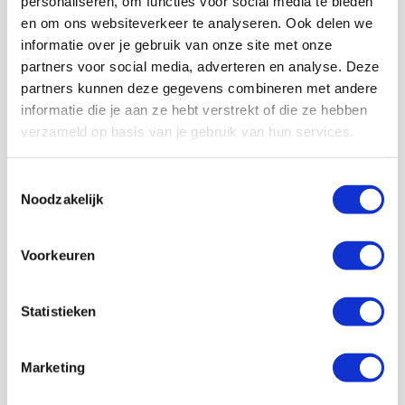
personaliseren, om functies voor social media te bieden
en om ons websiteverkeer te analyseren. Ook delen we
informatie over je gebruik van onze site met onze
partners voor social media, adverteren en analyse. Deze
partners kunnen deze gegevens combineren met andere
informatie die je aan ze hebt verstrekt of die ze hebben
verzameld op basis van je gebruik van hun services.
Volg ons ook op social
Toestemmingsselectie
Noodzakelijk
187K
166K
594K
9,6K
volgers
volgers
volgers
volgers
Voorkeuren
Volgen
Volgen
Volgen
Volgen
Statistieken
7,5K
Marketing
volgers