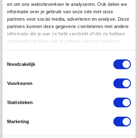
en om ons websiteverkeer te analyseren. Ook delen we
informatie over je gebruik van onze site met onze
partners voor social media, adverteren en analyse. Deze
partners kunnen deze gegevens combineren met andere
informatie die je aan ze hebt verstrekt of die ze hebben
Volg ons ook op social
verzameld op basis van je gebruik van hun services.
Toestemmingsselectie
Noodzakelijk
187K
166K
594K
9,6K
volgers
volgers
volgers
volgers
Voorkeuren
Volgen
Volgen
Volgen
Volgen
Statistieken
7,5K
Marketing
volgers