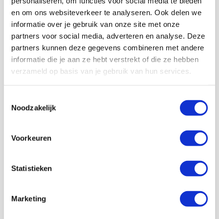
personaliseren, om functies voor social media te bieden
en om ons websiteverkeer te analyseren. Ook delen we
informatie over je gebruik van onze site met onze
partners voor social media, adverteren en analyse. Deze
partners kunnen deze gegevens combineren met andere
informatie die je aan ze hebt verstrekt of die ze hebben
verzameld op basis van je gebruik van hun services.
Volg ons ook op social
Toestemmingsselectie
Noodzakelijk
187K
166K
594K
9,6K
volgers
volgers
volgers
volgers
Voorkeuren
Volgen
Volgen
Volgen
Volgen
Statistieken
7,5K
Marketing
volgers