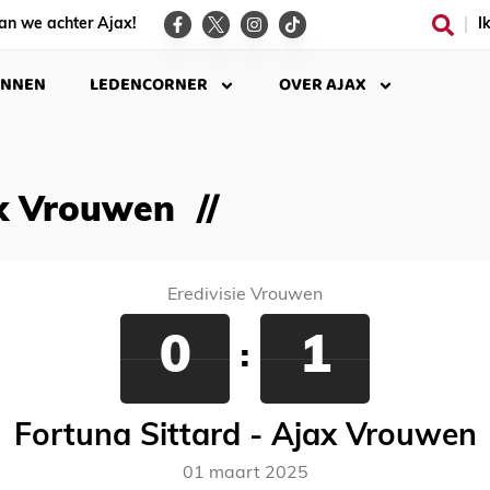
an we achter Ajax!
I
INNEN
LEDENCORNER
OVER AJAX
ax Vrouwen
Eredivisie Vrouwen
0
1
:
Fortuna Sittard - Ajax Vrouwen
01 maart 2025