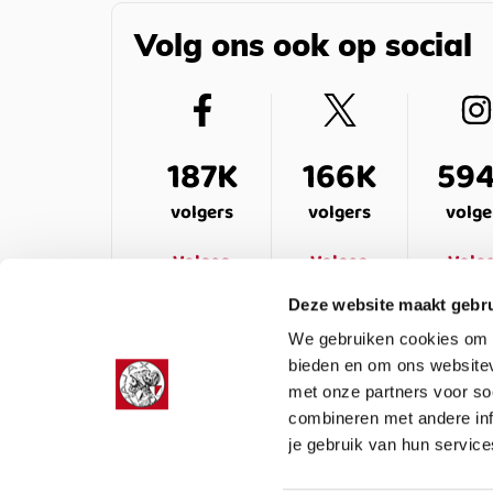
Volg ons ook op social
187K
166K
59
volgers
volgers
volge
Volgen
Volgen
Volg
Deze website maakt gebru
We gebruiken cookies om c
bieden en om ons websitev
met onze partners voor so
combineren met andere inf
je gebruik van hun service
LEDENSERVICE
OVER ONS
VEELG