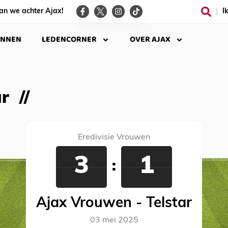
an we achter Ajax!
I
INNEN
LEDENCORNER
OVER AJAX
ar
Eredivisie Vrouwen
3
1
:
Ajax Vrouwen - Telstar
03 mei 2025