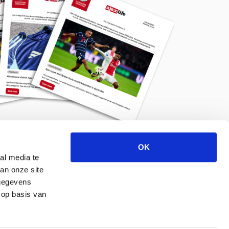
OK
Meld je aan voor de nieuwsbrief
al media te
an onze site
 gegevens
 op basis van