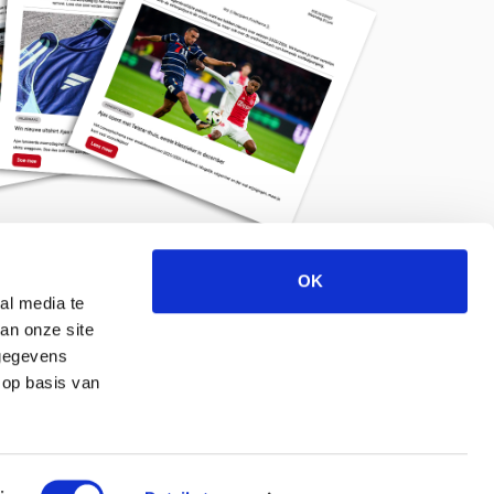
OK
Meld je aan voor de nieuwsbrief
al media te
an onze site
 gegevens
 op basis van