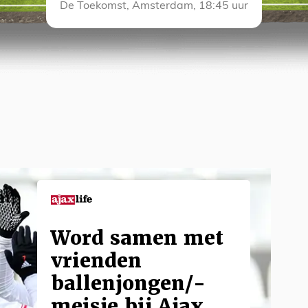
De Toekomst, Amsterdam, 18:45 uur
Word samen met
vrienden
ballenjongen/-
meisje bij Ajax