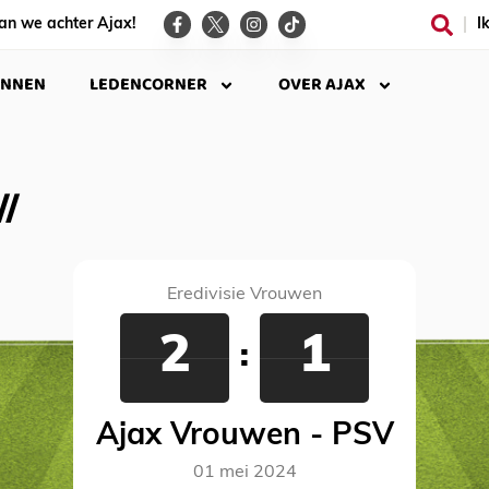
an we achter Ajax!
I
INNEN
LEDENCORNER
OVER AJAX
Eredivisie Vrouwen
2
1
:
Ajax Vrouwen - PSV
01 mei 2024