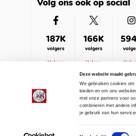
Volg ons ook op social
187K
166K
59
volgers
volgers
volge
Volgen
Volgen
Volg
Deze website maakt gebru
We gebruiken cookies om c
bieden en om ons websitev
met onze partners voor so
combineren met andere inf
je gebruik van hun service
LEDENSERVICE
OVER ONS
VEELG
Toestemmingsselectie