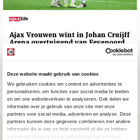
Ajax Vrouwen wint in Johan Cruijff
Arena overtuigend van Feyenoord
10 februari 2024 - 15:51
Ajax Vrouwen heeft de klassieker tegen
Feyenoord gewonnen. In de Johan Cruijff Arena
Deze website maakt gebruik van cookies
werden de Rotterdammers eenvoudig opzijgezet.
We gebruiken cookies om content en advertenties te
Zo’n vijftienduizend enthousiaste toeschouwers
personaliseren, om functies voor social media te bieden
mochten vier keer juichen (4-0).
en om ons websiteverkeer te analyseren. Ook delen we
informatie over je gebruik van onze site met onze
partners voor social media, adverteren en analyse. Deze
partners kunnen deze gegevens combineren met andere
informatie die je aan ze hebt verstrekt of die ze hebben
verzameld op basis van je gebruik van hun services.