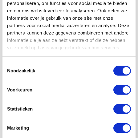
personaliseren, om functies voor social media te bieden
en om ons websiteverkeer te analyseren. Ook delen we
informatie over je gebruik van onze site met onze
partners voor social media, adverteren en analyse. Deze
partners kunnen deze gegevens combineren met andere
informatie die je aan ze hebt verstrekt of die ze hebben
verzameld op basis van je gebruik van hun services.
Volg ons ook op social
Toestemmingsselectie
Noodzakelijk
187K
166K
594K
9,6K
Voorkeuren
volgers
volgers
volgers
volgers
Volgen
Volgen
Volgen
Volgen
Statistieken
Marketing
7,5K