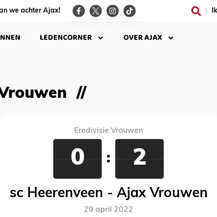
an we achter Ajax!
I
INNEN
LEDENCORNER
OVER AJAX
 Vrouwen
Eredivisie Vrouwen
0
2
:
sc Heerenveen - Ajax Vrouwen
29 april 2022