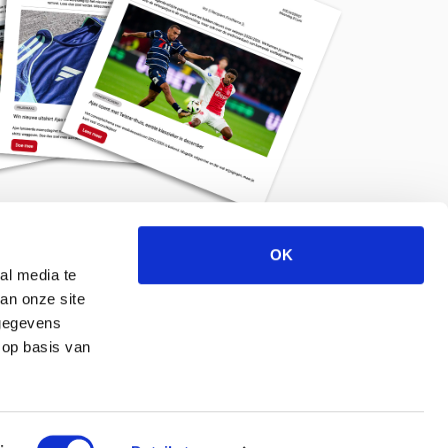
OK
Meld je aan voor de nieuwsbrief
al media te
an onze site
 gegevens
 op basis van