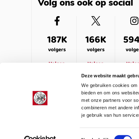
Volg ons ook op social
187K
166K
59
volgers
volgers
volge
Volgen
Volgen
Volg
Deze website maakt gebru
We gebruiken cookies om c
bieden en om ons websitev
met onze partners voor so
combineren met andere inf
je gebruik van hun service
LEDENSERVICE
OVER ONS
VEELG
Toestemmingsselectie