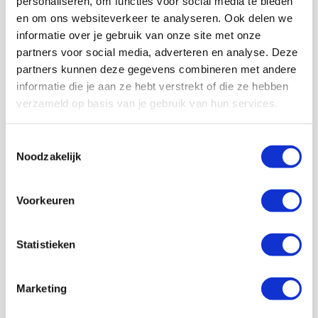
personaliseren, om functies voor social media te bieden
en om ons websiteverkeer te analyseren. Ook delen we
informatie over je gebruik van onze site met onze
partners voor social media, adverteren en analyse. Deze
partners kunnen deze gegevens combineren met andere
informatie die je aan ze hebt verstrekt of die ze hebben
verzameld op basis van je gebruik van hun services.
Volg ons ook op social
Toestemmingsselectie
Noodzakelijk
187K
166K
594K
9,6K
volgers
volgers
volgers
volgers
Voorkeuren
Volgen
Volgen
Volgen
Volgen
Statistieken
7,5K
Marketing
volgers