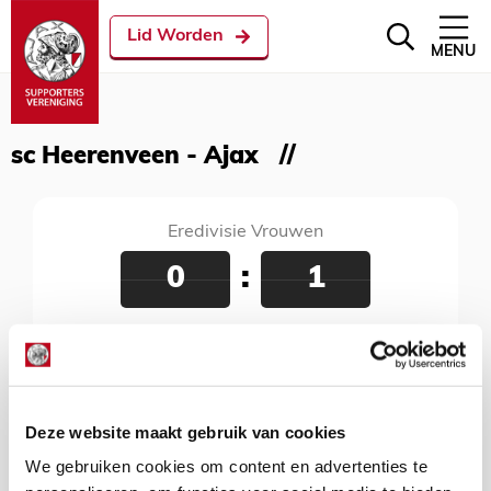
Lid Worden
MENU
sc Heerenveen - Ajax
Eredivisie Vrouwen
0
:
1
sc Heerenveen - Ajax
24 november 2019
Sportpark Skoatterwâld, Heerenveen, 14:30
uur
Deze website maakt gebruik van cookies
We gebruiken cookies om content en advertenties te