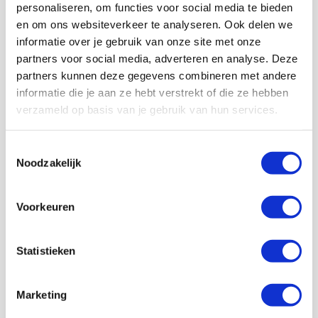
personaliseren, om functies voor social media te bieden
en om ons websiteverkeer te analyseren. Ook delen we
informatie over je gebruik van onze site met onze
partners voor social media, adverteren en analyse. Deze
partners kunnen deze gegevens combineren met andere
informatie die je aan ze hebt verstrekt of die ze hebben
verzameld op basis van je gebruik van hun services.
Volg ons ook op social
Toestemmingsselectie
Noodzakelijk
188K
166K
594K
9,7K
Voorkeuren
volgers
volgers
volgers
volgers
Volgen
Volgen
Volgen
Volgen
Statistieken
Marketing
7,5K