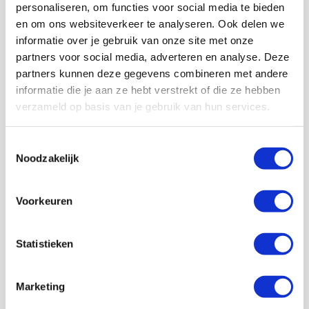
personaliseren, om functies voor social media te bieden
en om ons websiteverkeer te analyseren. Ook delen we
informatie over je gebruik van onze site met onze
partners voor social media, adverteren en analyse. Deze
partners kunnen deze gegevens combineren met andere
informatie die je aan ze hebt verstrekt of die ze hebben
verzameld op basis van je gebruik van hun services.
Volg ons ook op social
Toestemmingsselectie
Noodzakelijk
187K
166K
594K
9,6K
Voorkeuren
volgers
volgers
volgers
volgers
Volgen
Volgen
Volgen
Volgen
Statistieken
Marketing
7,5K