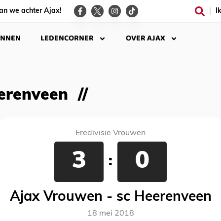
an we achter Ajax!
I
INNEN
LEDENCORNER
OVER AJAX
erenveen
Eredivisie Vrouwen
3
0
:
Ajax Vrouwen - sc Heerenveen
18 mei 2018