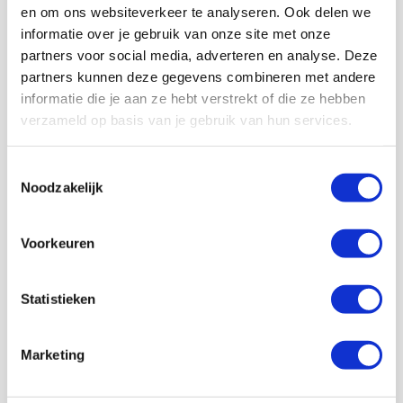
en om ons websiteverkeer te analyseren. Ook delen we
informatie over je gebruik van onze site met onze
partners voor social media, adverteren en analyse. Deze
partners kunnen deze gegevens combineren met andere
informatie die je aan ze hebt verstrekt of die ze hebben
Volg ons ook op social
verzameld op basis van je gebruik van hun services.
Toestemmingsselectie
Noodzakelijk
187K
166K
594K
9,6K
volgers
volgers
volgers
volgers
Voorkeuren
Volgen
Volgen
Volgen
Volgen
Statistieken
7,5K
Marketing
volgers