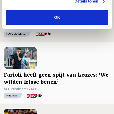
Details tonen
Terugkeer Ajacieden in Breda eindigt
OK
in enorme sof
19 AUGUSTUS 2024 - 10:16
FOTOVERSLAG
Farioli heeft geen spijt van keuzes: ‘We
wilden frisse benen’
18 AUGUSTUS 2024 - 20:21
NIEUWS