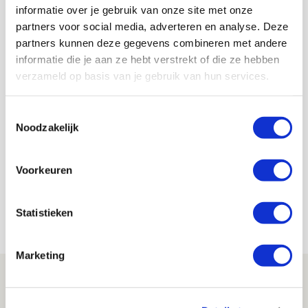
informatie over je gebruik van onze site met onze
partners voor social media, adverteren en analyse. Deze
Burgemeester Breda: ‘Politie bij
partners kunnen deze gegevens combineren met andere
voetbalduels zou uitzondering
informatie die je aan ze hebt verstrekt of die ze hebben
moeten zijn’
verzameld op basis van je gebruik van hun services.
19 augustus 2024 - 15:24
Toestemmingsselectie
Politiebonden voerden afgelopen weekeinde actie
Noodzakelijk
voor een beter vroegpensioen. Daarom waren er
geen agenten bij FC Twente - Sparta en NAC -
Voorkeuren
Ajax. Dat ging allemaal prima, zo zag ook Paul
Depla, burgemeester van Breda en voorzitter van
de regiegroep Voetbal en Veiligheid.
Statistieken
Marketing