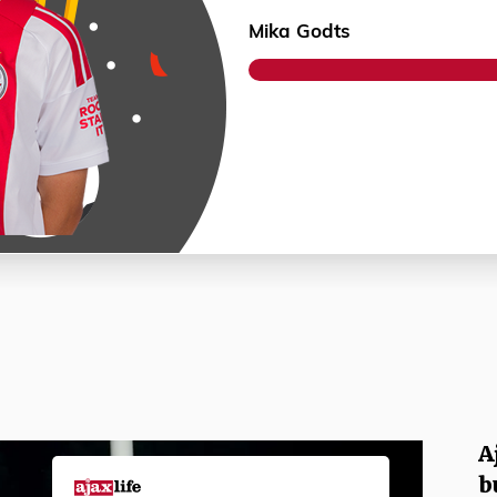
Mika Godts
A
b