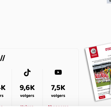
N
4K
9,6K
7,5K
rs
volgers
volgers
en
Volgen
Abonneren