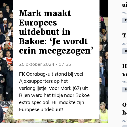
u
Mark maakt
25 
Europees
F
uitdebuut in
T
Bakoe: ‘Je wordt
25 
erin meegezogen’
B
25 oktober 2024 - 17:55
H
v
FK Qarabag-uit stond bij veel
Ajaxsupporters op het
25 
verlanglijstje. Voor Mark (67) uit
N
Rijen werd het tripje naar Bakoe
extra speciaal. Hij maakte zijn
G
Europese uitdebuut!
h
24 