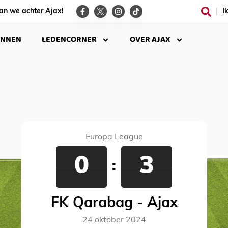
an we achter Ajax!
I
INNEN
LEDENCORNER
OVER AJAX
Europa League
0
3
:
FK Qarabag - Ajax
24 oktober 2024