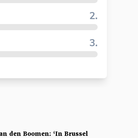
2.
3.
an den Boomen: ‘In Brussel