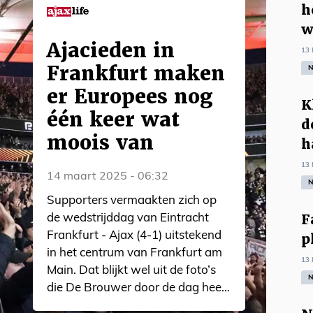
h
w
Ajacieden in
13 
Frankfurt maken
N
er Europees nog
K
één keer wat
d
moois van
h
13 
14 maart 2025 - 06:32
N
Supporters vermaakten zich op
F
de wedstrijddag van Eintracht
Frankfurt - Ajax (4-1) uitstekend
p
in het centrum van Frankfurt am
13 
Main. Dat blijkt wel uit de foto’s
N
die De Brouwer door de dag heen
schoot.