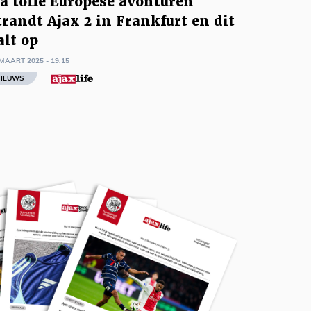
a toffe Europese avonturen
trandt Ajax 2 in Frankfurt en dit
alt op
MAART 2025 - 19:15
IEUWS