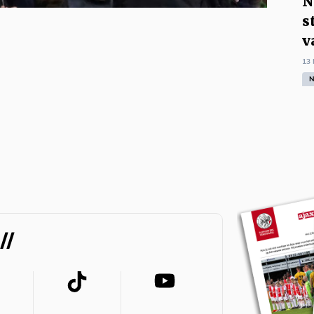
N
s
v
13 
N