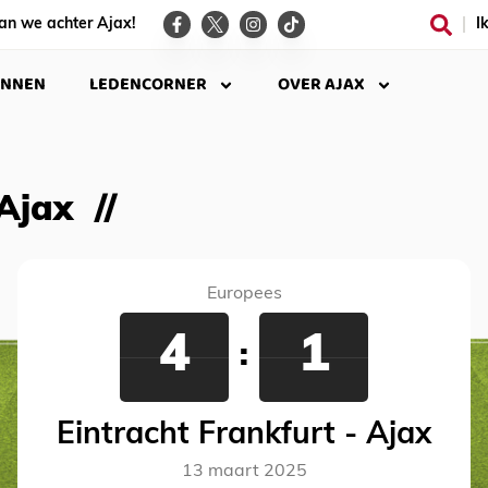
an we achter Ajax!
I
INNEN
LEDENCORNER
OVER AJAX
 Ajax
Europees
4
1
:
Eintracht Frankfurt - Ajax
13 maart 2025