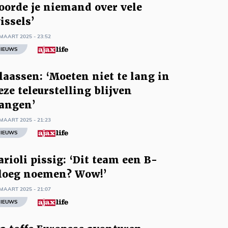
oorde je niemand over vele
issels’
MAART 2025 - 23:52
IEUWS
laassen: ‘Moeten niet te lang in
eze teleurstelling blijven
angen’
MAART 2025 - 21:23
IEUWS
arioli pissig: ‘Dit team een B-
loeg noemen? Wow!’
MAART 2025 - 21:07
IEUWS