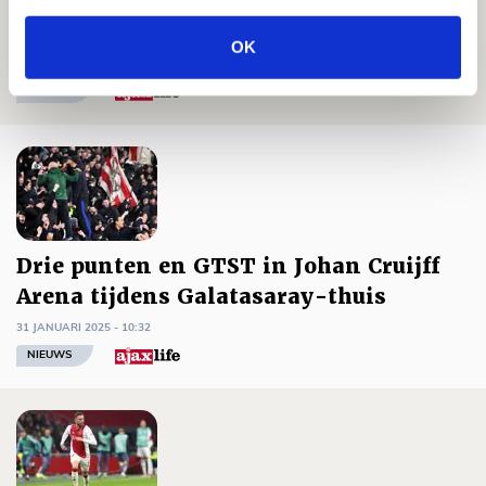
We gunnen Fitz-Jim een plek op onze
wallpaper!
OK
31 JANUARI 2025 - 11:00
NIEUWS
Drie punten en GTST in Johan Cruijff
Arena tijdens Galatasaray-thuis
31 JANUARI 2025 - 10:32
NIEUWS