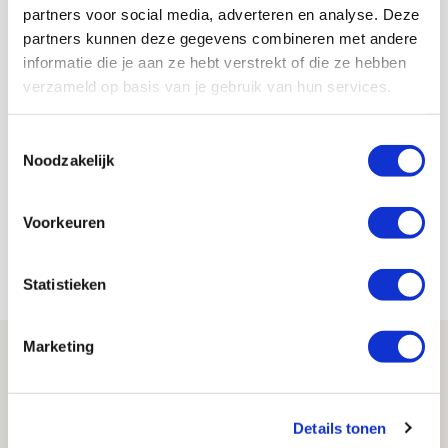
partners voor social media, adverteren en analyse. Deze
partners kunnen deze gegevens combineren met andere
Spelers komen en gaan, maar wij
informatie die je aan ze hebt verstrekt of die ze hebben
blijven altijd staan
verzameld op basis van je gebruik van hun services.
31 januari 2025 - 11:18
Toestemmingsselectie
Transferperiodes brengen volop afleiding en
Noodzakelijk
onrust. Dat werd eens te meer duidelijk rondom
de thuiswedstrijd tegen Galatasaray SK (2-1). Met
Voorkeuren
de klassieker in aantocht, is het essentieel de rijen
te sluiten.
Statistieken
Marketing
Details tonen