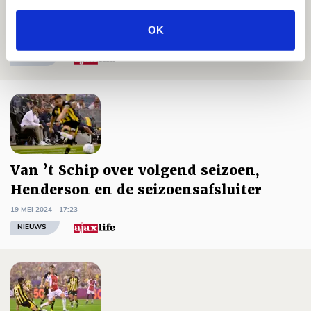
Rensch dankt fans voor steun: ‘Vond
dat ik even bij ze moest blijven’
OK
19 MEI 2024 - 17:58
NIEUWS
Van ’t Schip over volgend seizoen,
Henderson en de seizoensafsluiter
19 MEI 2024 - 17:23
NIEUWS