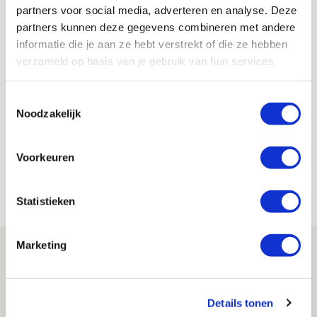
partners voor social media, adverteren en analyse. Deze
partners kunnen deze gegevens combineren met andere
Ajax nog één keer in vuur en vlam
informatie die je aan ze hebt verstrekt of die ze hebben
in fotoverslag Vitesse-uit
verzameld op basis van je gebruik van hun services.
20 mei 2024 - 06:52
Toestemmingsselectie
Het seizoen zit er goddank op. Daar is vrijwel
Noodzakelijk
iedereen blij mee. We sluiten na de 2-2 op bezoek
bij Vitesse wel in stijl af met het laatste
Voorkeuren
fotoverslag van jaargang 2023/2024. Eentje vol
fraaie platen. Kijk maar!
Statistieken
Marketing
Details tonen