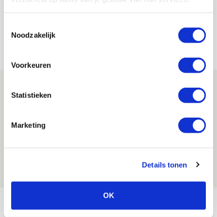
opnieuw een lichtpuntje bij het verder moeizaam
spelende Ajax. De spits zette zijn ploeg met twee
Toestemmingsselectie
doelpunten op het goede spoor. Het levert hem
Noodzakelijk
eveneens een plek op de wallpaper op!
Voorkeuren
Statistieken
Marketing
Berghuis vindt dat er te veel naar hem
en Bergwijn wordt gekeken
22 JANUARI 2024 - 12:24
Details tonen
NIEUWS
OK