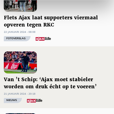
Flets Ajax laat supporters viermaal
opveren tegen RKC
22 JANUARI 2024 - 08:08
FOTOVERSLAG
Van ’t Schip: ‘Ajax moet stabieler
worden om druk écht op te voeren’
21 JANUARI 2024 - 20:18
NIEUWS