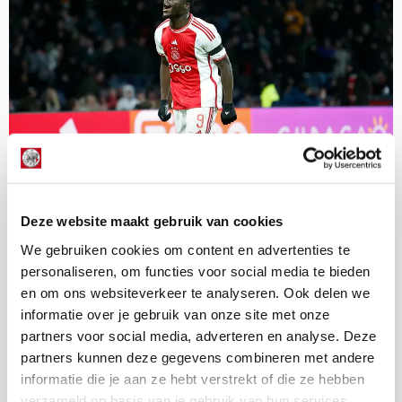
Deze website maakt gebruik van cookies
We gebruiken cookies om content en advertenties te
personaliseren, om functies voor social media te bieden
en om ons websiteverkeer te analyseren. Ook delen we
Brobbey is ook lichtpuntje op onze
informatie over je gebruik van onze site met onze
wallpaper
partners voor social media, adverteren en analyse. Deze
22 januari 2024 - 13:57
partners kunnen deze gegevens combineren met andere
informatie die je aan ze hebt verstrekt of die ze hebben
Tegen RKC Waalwijk (4-1) was Brian Brobbey
verzameld op basis van je gebruik van hun services.