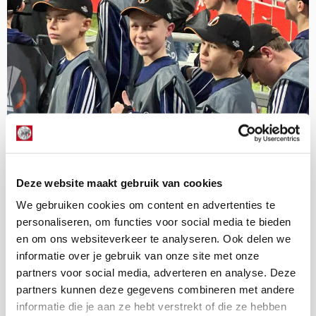
Deze website maakt gebruik van cookies
We gebruiken cookies om content en advertenties te
personaliseren, om functies voor social media te bieden
Prijswinnaar Owen: ‘Die Europa
en om ons websiteverkeer te analyseren. Ook delen we
Leaguevlag is hartstikke zwaar!’
informatie over je gebruik van onze site met onze
partners voor social media, adverteren en analyse. Deze
15 december 2023 - 15:36
partners kunnen deze gegevens combineren met andere
Ajax Jonge Scharelid Owen Michielsen (12) kwam
informatie die je aan ze hebt verstrekt of die ze hebben