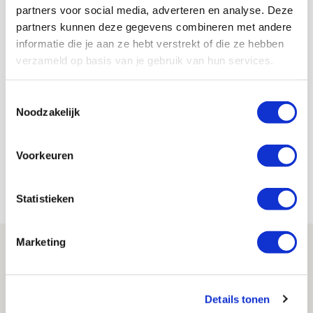
partners voor social media, adverteren en analyse. Deze
partners kunnen deze gegevens combineren met andere
De uitlaatklep van de ‘gezellige
informatie die je aan ze hebt verstrekt of die ze hebben
schreeuwer’
verzameld op basis van je gebruik van hun services.
10 november 2022 - 13:21
Toestemmingsselectie
Het vertrouwen in een goede afloop tegen Vitesse
Noodzakelijk
is anderhalf uur voor de aftrap nog groot. Bij de
roltrap richting tweede ring fotografeert een
Voorkeuren
moeder haar zoontje: ‘6-2,’ zegt het jochie. Zelf
roep ik 6-1, mijn zoon denkt 4-0.
Statistieken
Marketing
Details tonen