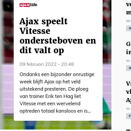
v
m
Ajax speelt
08 
Vitesse
N
ondersteboven en
G
dit valt op
i
30 
09 februari 2022 - 20:48
N
Ondanks een bijzonder onrustige
week blijft Ajax op het veld
V
uitstekend presteren. De ploeg
v
van trainer Erik ten Hag liet
A
Vitesse met een wervelend
30 
optreden totaal kansloos en is
F
daarmee doorgedrongen tot de
halve finale van de KNVB-beker.