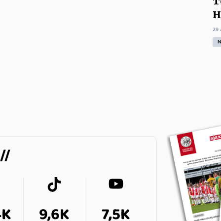
T
Dit viel ons op bij de 5-0-zege!
H
29 
N
4K
9,6K
7,5K