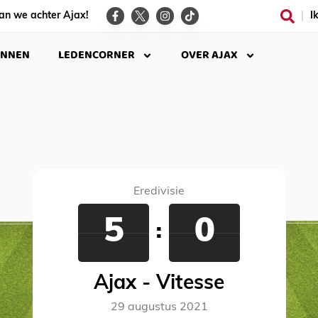
an we achter Ajax!
I
INNEN
LEDENCORNER
OVER AJAX
Eredivisie
5
0
:
Ajax - Vitesse
29 augustus 2021