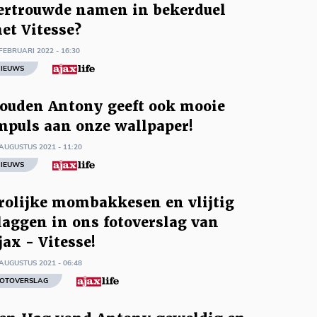
ertrouwde namen in bekerduel
et Vitesse?
FEBRUARI 2022 - 16:30
IEUWS
ouden Antony geeft ook mooie
mpuls aan onze wallpaper!
AUGUSTUS 2021 - 11:20
IEUWS
rolijke mombakkesen en vlijtig
laggen in ons fotoverslag van
jax - Vitesse!
AUGUSTUS 2021 - 06:48
OTOVERSLAG