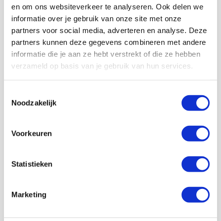
en om ons websiteverkeer te analyseren. Ook delen we
informatie over je gebruik van onze site met onze
partners voor social media, adverteren en analyse. Deze
partners kunnen deze gegevens combineren met andere
informatie die je aan ze hebt verstrekt of die ze hebben
Volg ons ook op social
verzameld op basis van je gebruik van hun services.
Toestemmingsselectie
Noodzakelijk
187K
166K
594K
9,6K
volgers
volgers
volgers
volgers
Voorkeuren
Volgen
Volgen
Volgen
Volgen
Statistieken
7,5K
Marketing
volgers